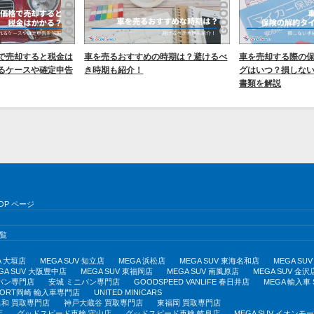
で売却すると税金は
車を売るおすすめの時期は？避けるべ
車を売却する際の
るケースや確定申告
き時期も紹介！
グはいつ？損しな
書類を解説
OP ページ
覧
A 大垣店
MEGA SUV 知立店
MEGA 浜松店
MEGA SUV 東海名和店
MEGA S
GA SUV 大阪豊中店
MEGA SUV 東福岡店
MEGA SUV 南風原店
MEGA SUV 金沢
バン専門店
安城 ミニバン専門店
GOODSPEED VANLIFE 春日井店
MEGA 輸入車
PORT岡崎 輸入車専門店
UNITED MINICARS
和 買取専門店
神戸大蔵谷 買取専門店
東福岡 買取専門店
店
グッドスピード車検 守山店
グッドスピード車検 岐阜店
MEGA SUV イオン