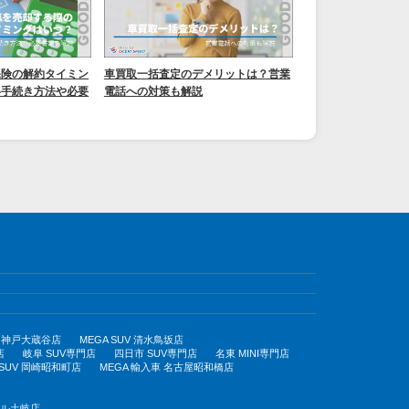
保険の解約タイミン
車買取一括査定のデメリットは？営業
い手続き方法や必要
電話への対策も解説
UV 神戸大蔵谷店
MEGA SUV 清水鳥坂店
店
岐阜 SUV専門店
四日市 SUV専門店
名東 MINI専門店
 SUV 岡崎昭和町店
MEGA 輸入車 名古屋昭和橋店
モール土岐店