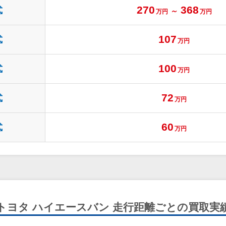
270
368
式
～
万円
万円
107
式
万円
100
式
万円
72
式
万円
60
式
万円
トヨタ ハイエースバン
走行距離ごとの買取実