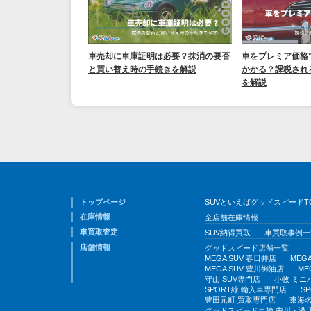
車売却に車庫証明は必要？抹消の要否
車をプレミア価格
と買い替え時の手続きを解説
かかる？課税され
を解説
トップページ
SUVといえばグッドスピードT
在庫情報
全店舗在庫情報
車買取査定
SUV納得買取
車買取事例一
店舗情報
グッドスピード店舗一覧
MEGA SUV 春日井店
MEG
MEGA SUV 豊川御油店
ME
守山 SUV専門店
小牧 ミニ
SPORT緑 輸入車専門店
S
豊田元町 買取専門店
東海名
グッドスピード車検 中川・港