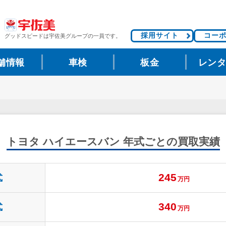
採用サイト
コー
グッドスピードは
宇佐美グループの一員です。
舗情報
車検
板金
レン
トヨタ ハイエースバン
年式ごとの買取実績
245
式
万円
340
式
万円