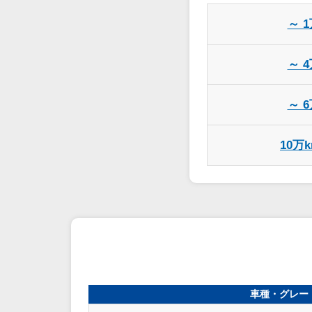
～ 
～ 
～ 
10万
車種・グレー