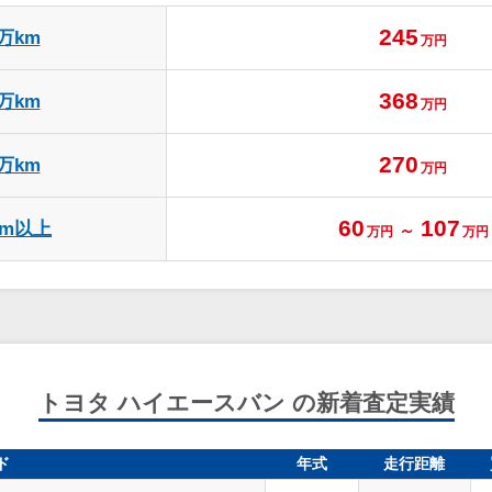
245
1万km
万円
368
4万km
万円
270
6万km
万円
60
107
km以上
～
万円
万円
トヨタ ハイエースバン の新着査定実績
ド
年式
走行距離