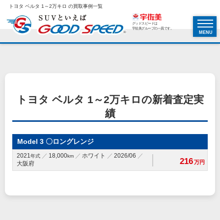
トヨタ ベルタ 1～2万キロ の買取事例一覧
グッドスピードは
宇佐美グループの一員です。
MENU
トヨタ ベルタ 1～2万キロの新着査定実
績
Model 3 〇ロングレンジ
2021
18,000
ホワイト
2026/06
年式
km
216
万円
大阪府