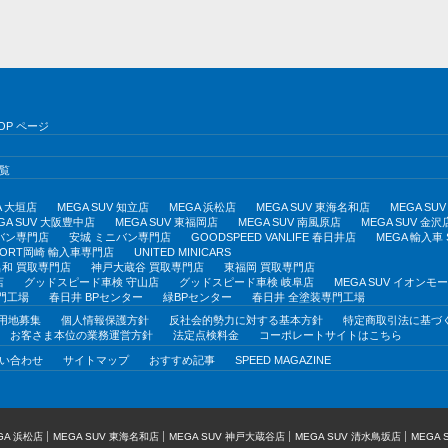
OP ページ
覧
A 大垣店
MEGA SUV 知立店
MEGA 浜松店
MEGA SUV 東海名和店
MEGA S
GA SUV 大阪豊中店
MEGA SUV 東福岡店
MEGA SUV 南風原店
MEGA SUV 金沢
バン専門店
安城 ミニバン専門店
GOODSPEED VANLIFE 春日井店
MEGA 輸入車
PORT岡崎 輸入車専門店
UNITED MINICARS
和 買取専門店
神戸大蔵谷 買取専門店
東福岡 買取専門店
店
グッドスピード車検 守山店
グッドスピード車検 岐阜店
MEGA SUV イオン
門工場
春日井 BPセンター
緑BPセンター
春日井 全塗装専門工場
用地募集
個人情報保護方針
反社会的勢力に対する基本方針
特定商取引法に基づ
お客さま本位の業務運営方針
法定点検料金
コーポレートサイトはこちら
い合わせ
サイトマップ
おすすめ記事
SPEED MAGAZINE
GA 浜松店
MEGA SUV 東海名和店
MEGA SUV 神戸大蔵谷店
MEGA SUV 清水鳥坂店
MEGA