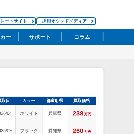
ポレートサイト
採用オウンドメディア
タカー
サポート
コラム
買取日
カラー
都道府県
買取価格
238
026/04
ホワイト
兵庫県
万円
260
025/09
ブラック
愛知県
万円