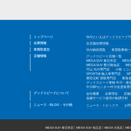
トップページ
SUVといえばグッドスピードT
在庫情報
全店舗在庫情報
車買取査定
SUV納得買取
車買取事例一
店舗情報
グッドスピード店舗一覧
MEGA SUV 春日井店
MEG
MEGA SUV 豊川御油店
ME
守山 SUV専門店
小牧 ミニ
SPORT緑 輸入車専門店
S
豊田元町 買取専門店
東海名
グッドスピード車検 中川・港
中川BPセンター/中川全塗装専
グッドスピードについて
会社概要
企業理念
店舗
金融サービス提供の勧誘方針
ニュース・BLOG・その他
ニュース・トピックス
お問
MEGA SUV 春日井店
MEGA SUV 知立店
MEGA 大垣店
ME