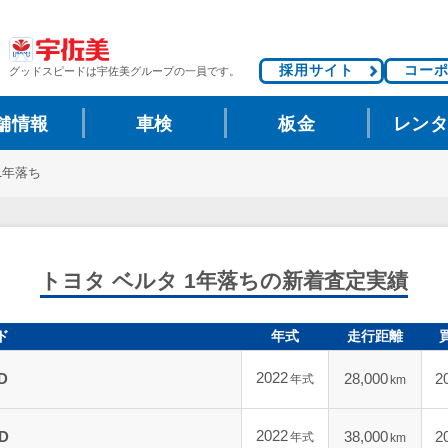
採用サイト
コー
グッドスピードは
宇佐美グループの一員です。
舗情報
車検
板金
レン
1年落ち
トヨタ ベルタ 1年落ちの新着査定実績
ド
年式
走行距離
2022
D
28,000
2
年式
km
2022
WD
38,000
2
年式
km