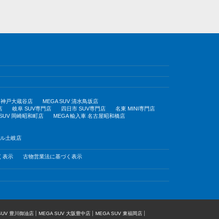
UV 神戸大蔵谷店
MEGA SUV 清水鳥坂店
店
岐阜 SUV専門店
四日市 SUV専門店
名東 MINI専門店
 SUV 岡崎昭和町店
MEGA 輸入車 名古屋昭和橋店
モール土岐店
く表示
古物営業法に基づく表示
 SUV 豊川御油店
MEGA SUV 大阪豊中店
MEGA SUV 東福岡店