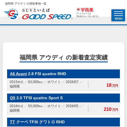
福岡県 アウディ の買取事例一覧
グッドスピードは
宇佐美グループの一員です。
MENU
福岡県 アウディ の新着査定実績
A6 Avant
2.8 FSI quattro RHD
2015
83,000
ホワイト
2026/07
年式
km
18
万円
福岡県
Q5
2.0 TFSI quattro Sport S
2018
55,000
ホワイト
2026/05
年式
km
210
万円
福岡県
TT
クーペ TFSI クワトロ RHD