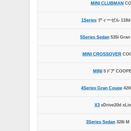
MINI CLUBMAN
CO
1Series
ディーゼル 118d 
5Series Sedan
535i Gran
MINI CROSSOVER
COO
MINI
5ドア COOPE
4Series Gran Coupe
420
X3
xDrive20d xLi
3Series Sedan
328i M