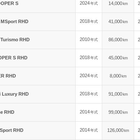
2024
OPER S
14,000
年式
km
2018
MSport RHD
41,000
年式
km
2010
 Turismo RHD
86,000
年式
km
2018
PER S RHD
45,000
年式
km
2024
R RHD
8,000
年式
km
2018
i Luxury RHD
91,000
年式
km
2014
ne RHD
99,000
年式
km
2014
 Sport RHD
126,000
年式
km