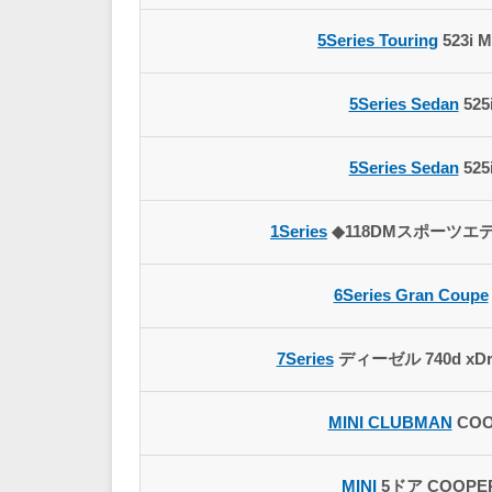
5Series Touring
523i M
5Series Sedan
525
5Series Sedan
525
1Series
◆118DMスポーツ
6Series Gran Coupe
7Series
ディーゼル 740d xDri
MINI CLUBMAN
COO
MINI
5ドア COOPER