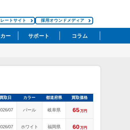
ポレートサイト
採用オウンドメディア
タカー
サポート
コラム
買取日
カラー
都道府県
買取価格
65
2026/07
パール
岐阜県
万円
60
2026/07
ホワイト
福岡県
万円