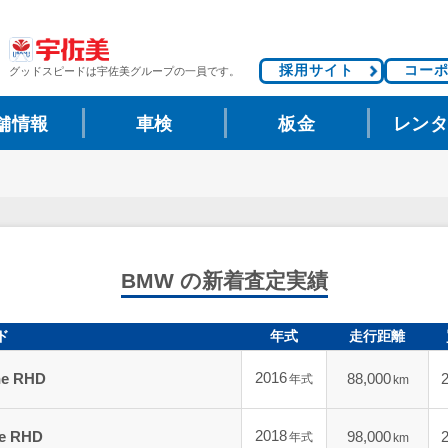
採用サイト
コー
グッドスピードは
宇佐美グループの一員です。
舗情報
車検
板金
レン
BMW の新着査定実績
ド
年式
走行距離
2016
ne RHD
88,000
年式
km
2018
le RHD
98,000
年式
km