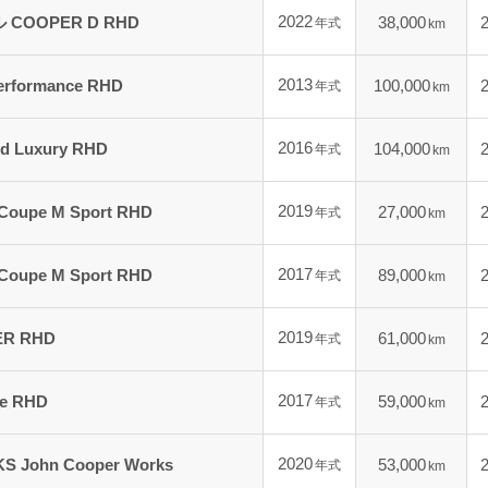
2022
COOPER D RHD
38,000
年式
km
2013
erformance RHD
100,000
年式
km
2016
d Luxury RHD
104,000
年式
km
2019
 Coupe M Sport RHD
27,000
年式
km
2017
 Coupe M Sport RHD
89,000
年式
km
2019
R RHD
61,000
年式
km
2017
ne RHD
59,000
年式
km
2020
John Cooper Works
53,000
年式
km