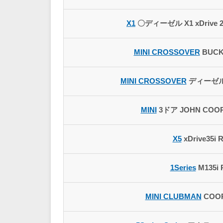
X1
〇ディーゼル X1 xDrive 20
MINI CROSSOVER
BUCK
MINI CROSSOVER
ディーゼル 
MINI
3ドア JOHN COO
X5
xDrive35i 
1Series
M135i
MINI CLUBMAN
COOP