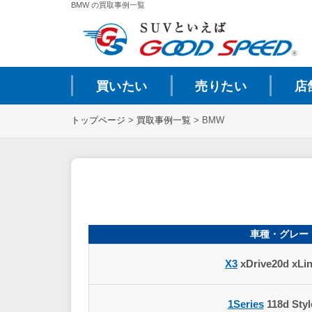
BMW の買取事例一覧
買いたい
売りたい
店
トップページ
>
買取事例一覧
>
BMW
車種・グレー
X3
xDrive20d xLi
1Series
118d Sty