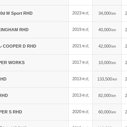
2023
d M Sport RHD
34,000
年式
km
2019
INGHAM RHD
40,000
年式
km
2021
COOPER D RHD
42,000
年式
km
2017
PER WORKS
10,000
年式
km
2013
RHD
133,500
年式
km
2013
 RHD
82,000
年式
km
2020
ER S RHD
60,000
年式
km