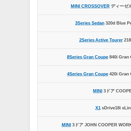
MINI CROSSOVER
ディーゼル 
3Series Sedan
320d Blue P
2Series Active Tourer
218
8Series Gran Coupe
840i Gran
4Series Gran Coupe
420i Gran
MINI
3ドア COOPE
X1
sDrive18i xLi
MINI
3ドア JOHN COOPER WORKS 