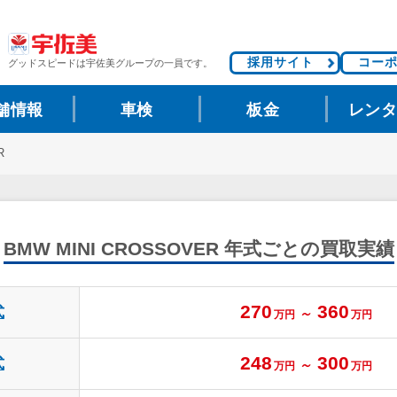
採用サイト
コー
グッドスピードは
宇佐美グループの一員です。
舗情報
車検
板金
レン
R
BMW MINI CROSSOVER
年式ごとの買取実績
270
360
式
～
万円
万円
248
300
式
～
万円
万円