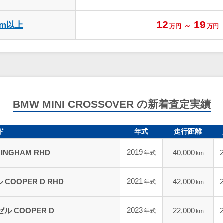
12
19
km以上
～
万円
万円
BMW MINI CROSSOVER の新着査定実績
ド
年式
走行距離
2019
KINGHAM RHD
40,000
年式
km
2021
 COOPER D RHD
42,000
年式
km
2023
ゼル COOPER D
22,000
年式
km