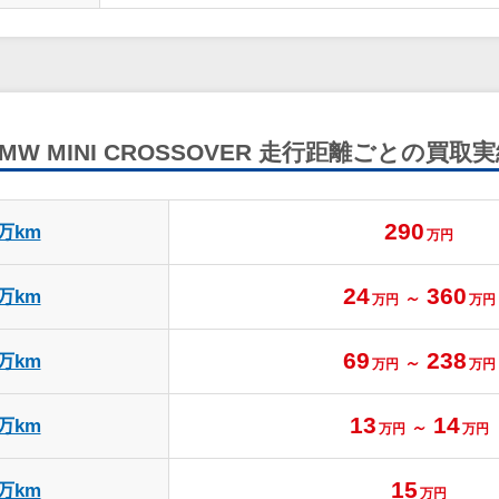
MW MINI CROSSOVER
走行距離ごとの買取実
290
3万km
万円
24
360
4万km
～
万円
万円
69
238
5万km
～
万円
万円
13
14
8万km
～
万円
万円
15
9万km
万円