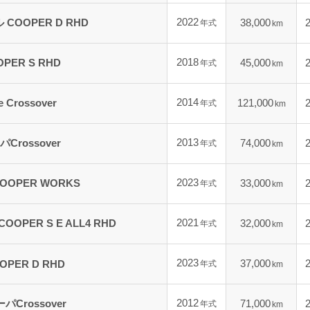
2022
 COOPER D RHD
38,000
年式
km
2018
OPER S RHD
45,000
年式
km
2014
 Crossover
121,000
年式
km
2013
パCrossover
74,000
年式
km
2023
COOPER WORKS
33,000
年式
km
2021
OPER S E ALL4 RHD
32,000
年式
km
2023
37,000
OPER D RHD
年式
km
2012
パCrossover
71,000
年式
km