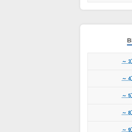
B
～ 
～ 
～ 
～ 
～ 