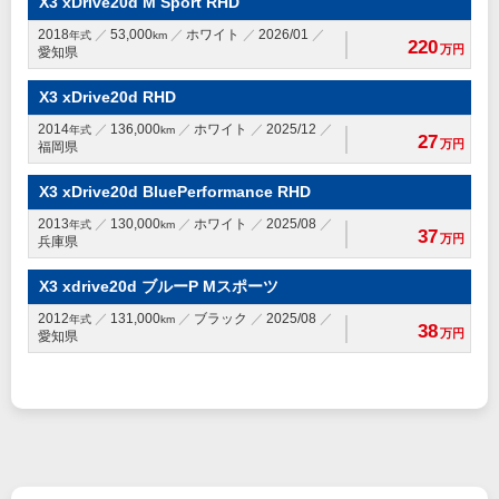
X3 xDrive20d M Sport RHD
2018
53,000
ホワイト
2026/01
年式
km
220
万円
愛知県
X3 xDrive20d RHD
2014
136,000
ホワイト
2025/12
年式
km
27
万円
福岡県
X3 xDrive20d BluePerformance RHD
2013
130,000
ホワイト
2025/08
年式
km
37
万円
兵庫県
X3 xdrive20d ブルーP Mスポーツ
2012
131,000
ブラック
2025/08
年式
km
38
万円
愛知県