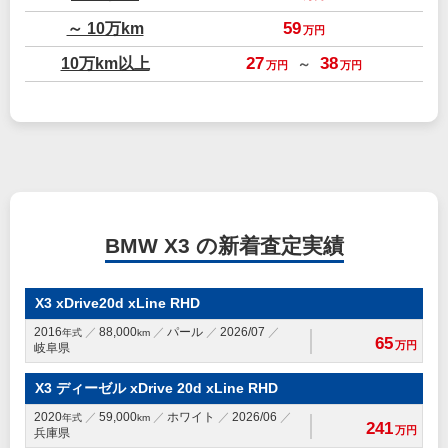
～ 10万km
59
万円
10万km以上
27
38
～
万円
万円
BMW X3 の新着査定実績
X3 xDrive20d xLine RHD
2016
88,000
パール
2026/07
年式
km
65
万円
岐阜県
X3 ディーゼル xDrive 20d xLine RHD
2020
59,000
ホワイト
2026/06
年式
km
241
万円
兵庫県