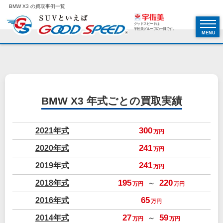
BMW X3 の買取事例一覧
グッドスピードは
宇佐美グループの一員です。
MENU
BMW X3
年式ごとの買取実績
2021年式
300
万円
2020年式
241
万円
2019年式
241
万円
2018年式
195
220
～
万円
万円
2016年式
65
万円
2014年式
27
59
～
万円
万円