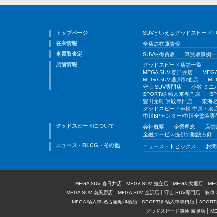
トップページ
SUVといえばグッドスピードT
在庫情報
全店舗在庫情報
車買取査定
SUV納得買取
車買取事例一
店舗情報
グッドスピード店舗一覧
MEGA SUV 春日井店
MEG
MEGA SUV 豊川御油店
ME
守山 SUV専門店
小牧 ミニ
SPORT緑 輸入車専門店
S
豊田元町 買取専門店
東海名
グッドスピード車検 中川・港
中川BPセンター/中川全塗装専
グッドスピードについて
会社概要
企業理念
店舗
金融サービス提供の勧誘方針
ニュース・BLOG・その他
ニュース・トピックス
お問
MEGA SUV 春日井店
MEGA SUV 知立店
MEGA 大垣店
ME
MEGA SUV 南風原店
MEGA SUV 金沢店
守山 SUV専門店
岐阜 
MEGA 輸入車 名古屋昭和橋店
SPORT緑 輸入車専門店
SPOR
グッドスピード車検 岐阜店
M