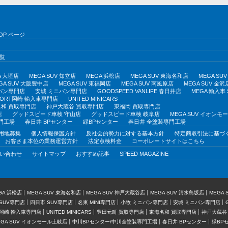
OP ページ
覧
A 大垣店
MEGA SUV 知立店
MEGA 浜松店
MEGA SUV 東海名和店
MEGA S
GA SUV 大阪豊中店
MEGA SUV 東福岡店
MEGA SUV 南風原店
MEGA SUV 金沢
バン専門店
安城 ミニバン専門店
GOODSPEED VANLIFE 春日井店
MEGA 輸入車
PORT岡崎 輸入車専門店
UNITED MINICARS
和 買取専門店
神戸大蔵谷 買取専門店
東福岡 買取専門店
店
グッドスピード車検 守山店
グッドスピード車検 岐阜店
MEGA SUV イオン
門工場
春日井 BPセンター
緑BPセンター
春日井 全塗装専門工場
用地募集
個人情報保護方針
反社会的勢力に対する基本方針
特定商取引法に基づ
お客さま本位の業務運営方針
法定点検料金
コーポレートサイトはこちら
い合わせ
サイトマップ
おすすめ記事
SPEED MAGAZINE
GA 浜松店
MEGA SUV 東海名和店
MEGA SUV 神戸大蔵谷店
MEGA SUV 清水鳥坂店
MEGA
SUV専門店
四日市 SUV専門店
名東 MINI専門店
小牧 ミニバン専門店
安城 ミニバン専門店
T岡崎 輸入車専門店
UNITED MINICARS
豊田元町 買取専門店
東海名和 買取専門店
神戸大蔵谷
EGA SUV イオンモール土岐店
中川BPセンター/中川全塗装専門工場
春日井 BPセンター
緑BP