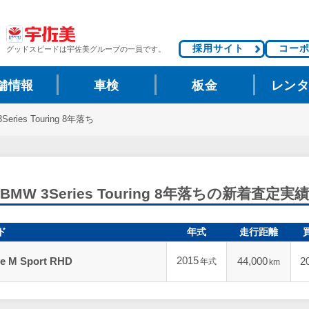
採用サイト
コー
グッドスピードは
宇佐美グループの一員です。
舗情報
車検
板金
レン
3Series Touring 8年落ち
BMW 3Series Touring 8年落ちの新着査定実績
ド
年式
走行距離
2015
ive M Sport RHD
44,000
2
年式
km