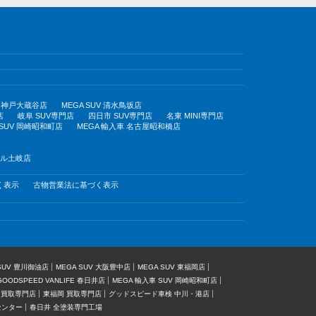
UV 神戸大蔵谷店
MEGA SUV 清水鳥坂店
店
岐阜 SUV専門店
四日市 SUV専門店
名東 MINI専門店
 SUV 岡崎昭和町店
MEGA 輸入車 名古屋昭和橋店
モール土岐店
く表示
古物営業法に基づく表示
 SUV 豊川御油店
MEGA SUV 大阪豊中店
MEGA SUV 東福岡店
GOODSPEED VANLIFE 春日井店
MEGA 輸入車 SUV 岡崎昭和町店
 買取専門店
東福岡 買取専門店
グッドスピード車検 中川・港店
センター
春日井 全塗装専門工場