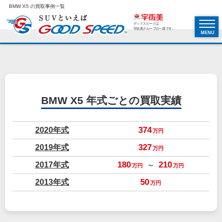
BMW X5 の買取事例一覧
グッドスピードは
宇佐美グループの一員です。
MENU
BMW X5
年式ごとの買取実績
2020年式
374
万円
2019年式
327
万円
2017年式
180
210
～
万円
万円
2013年式
50
万円