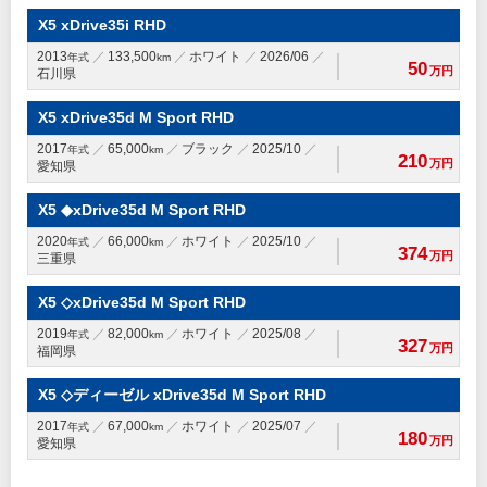
X5 xDrive35i RHD
2013
133,500
ホワイト
2026/06
年式
km
50
万円
石川県
X5 xDrive35d M Sport RHD
2017
65,000
ブラック
2025/10
年式
km
210
万円
愛知県
X5 ◆xDrive35d M Sport RHD
2020
66,000
ホワイト
2025/10
年式
km
374
万円
三重県
X5 ◇xDrive35d M Sport RHD
2019
82,000
ホワイト
2025/08
年式
km
327
万円
福岡県
X5 ◇ディーゼル xDrive35d M Sport RHD
2017
67,000
ホワイト
2025/07
年式
km
180
万円
愛知県