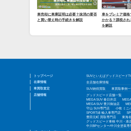
車売却に車庫証明は必要？抹消の要否
車をプレミア価格
と買い替え時の手続きを解説
かかる？課税され
を解説
トップページ
SUVといえばグッドスピードT
在庫情報
全店舗在庫情報
車買取査定
SUV納得買取
車買取事例一
店舗情報
グッドスピード店舗一覧
MEGA SUV 春日井店
MEG
MEGA SUV 豊川御油店
ME
守山 SUV専門店
小牧 ミニ
SPORT緑 輸入車専門店
S
豊田元町 買取専門店
東海名
グッドスピード車検 中川・港
中川BPセンター/中川全塗装専