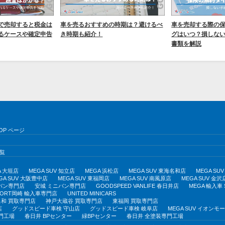
で売却すると税金は
車を売るおすすめの時期は？避けるべ
車を売却する際の
るケースや確定申告
き時期も紹介！
グはいつ？損しな
書類を解説
OP ページ
覧
A 大垣店
MEGA SUV 知立店
MEGA 浜松店
MEGA SUV 東海名和店
MEGA S
GA SUV 大阪豊中店
MEGA SUV 東福岡店
MEGA SUV 南風原店
MEGA SUV 金沢
バン専門店
安城 ミニバン専門店
GOODSPEED VANLIFE 春日井店
MEGA 輸入車
PORT岡崎 輸入車専門店
UNITED MINICARS
和 買取専門店
神戸大蔵谷 買取専門店
東福岡 買取専門店
店
グッドスピード車検 守山店
グッドスピード車検 岐阜店
MEGA SUV イオン
門工場
春日井 BPセンター
緑BPセンター
春日井 全塗装専門工場