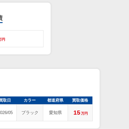
績
万円
買取日
カラー
都道府県
買取価格
15
026/05
ブラック
愛知県
万円