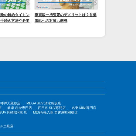
保険の解約タイミン
車買取一括査定のデメリットは？営業
い手続き方法や必要
電話への対策も解説
UV 神戸大蔵谷店
MEGA SUV 清水鳥坂店
店
岐阜 SUV専門店
四日市 SUV専門店
名東 MINI専門店
 SUV 岡崎昭和町店
MEGA 輸入車 名古屋昭和橋店
モール土岐店