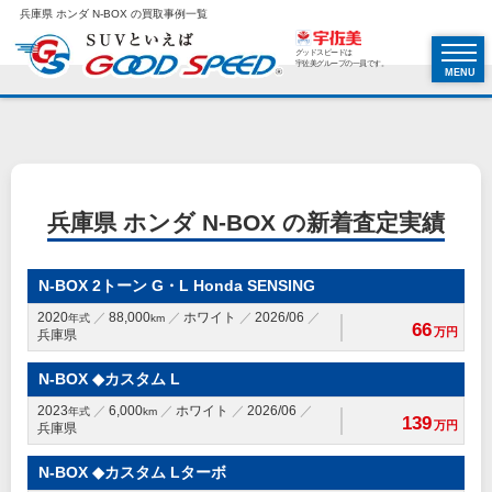
兵庫県 ホンダ N-BOX の買取事例一覧
グッドスピードは
宇佐美グループの一員です。
MENU
兵庫県 ホンダ N-BOX の新着査定実績
N-BOX 2トーン G・L Honda SENSING
2020
88,000
ホワイト
2026/06
年式
km
66
万円
兵庫県
N-BOX ◆カスタム L
2023
6,000
ホワイト
2026/06
年式
km
139
万円
兵庫県
N-BOX ◆カスタム Lターボ