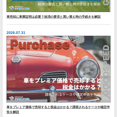
車売却に車庫証明は必要？抹消の要否と買い替え時の手続きを解説
2026.07.31
車をプレミア価格で売却すると税金はかかる？課税されるケースや確定申
告を解説