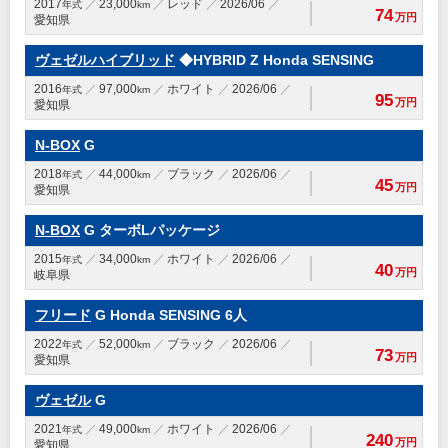
2017
23,000
レッド
2026/06
年式
km
74
万円
愛知県
ヴェゼルハイブリッド
◆HYBRID Z Honda SENSING
2016
97,000
ホワイト
2026/06
年式
km
95
万円
愛知県
N-BOX
G
2018
44,000
ブラック
2026/06
年式
km
45
万円
愛知県
N-BOX
G ターボLパッケージ
2015
34,000
ホワイト
2026/06
年式
km
40
万円
岐阜県
フリード
G Honda SENSING 6人
2022
52,000
ブラック
2026/06
年式
km
73
万円
愛知県
ヴェゼル
G
2021
49,000
ホワイト
2026/06
年式
km
240
万円
愛知県