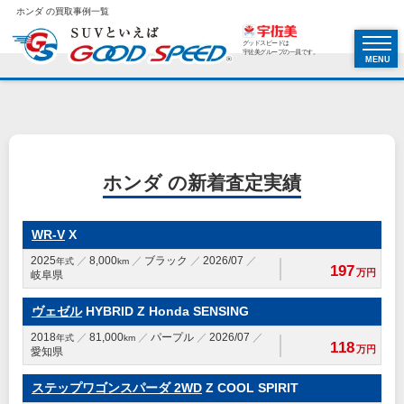
ホンダ の買取事例一覧
グッドスピードは
宇佐美グループの一員です。
MENU
ホンダ の新着査定実績
WR-V
X
2025
8,000
ブラック
2026/07
年式
km
197
万円
岐阜県
ヴェゼル
HYBRID Z Honda SENSING
2018
81,000
パープル
2026/07
年式
km
118
万円
愛知県
ステップワゴンスパーダ 2WD
Z COOL SPIRIT