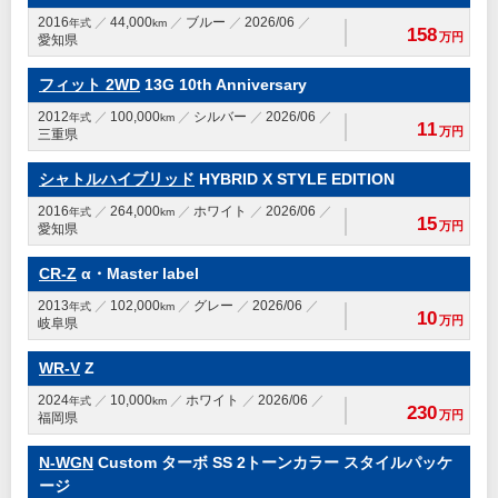
2016
44,000
ブルー
2026/06
年式
km
158
万円
愛知県
フィット 2WD
13G 10th Anniversary
2012
100,000
シルバー
2026/06
年式
km
11
万円
三重県
シャトルハイブリッド
HYBRID X STYLE EDITION
2016
264,000
ホワイト
2026/06
年式
km
15
万円
愛知県
CR-Z
α・Master label
2013
102,000
グレー
2026/06
年式
km
10
万円
岐阜県
WR-V
Z
2024
10,000
ホワイト
2026/06
年式
km
230
万円
福岡県
N-WGN
Custom ターボ SS 2トーンカラー スタイルパッケ
ージ