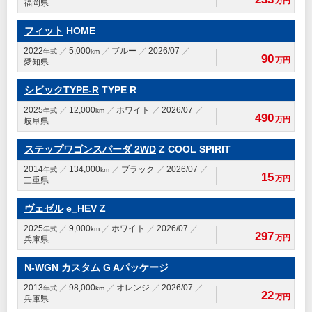
万円
福岡県
フィット
HOME
2022
5,000
ブルー
2026/07
年式
km
90
万円
愛知県
シビックTYPE-R
TYPE R
2025
12,000
ホワイト
2026/07
年式
km
490
万円
岐阜県
ステップワゴンスパーダ 2WD
Z COOL SPIRIT
2014
134,000
ブラック
2026/07
年式
km
15
万円
三重県
ヴェゼル
e_HEV Z
2025
9,000
ホワイト
2026/07
年式
km
297
万円
兵庫県
N-WGN
カスタム G Aパッケージ
2013
98,000
オレンジ
2026/07
年式
km
22
万円
兵庫県