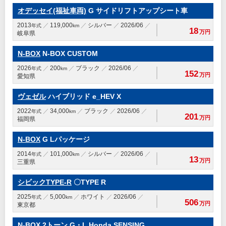
オデッセイ(福祉車両)
G サイドリフトアップシート車
2013
119,000
シルバー
2026/06
年式
km
18
万円
岐阜県
N-BOX
N-BOX CUSTOM
2026
200
ブラック
2026/06
年式
km
152
万円
愛知県
ヴェゼル
ハイブリッド e_HEV X
2022
34,000
ブラック
2026/06
年式
km
201
万円
福岡県
N-BOX
G Lパッケージ
2014
101,000
シルバー
2026/06
年式
km
13
万円
三重県
シビックTYPE-R
〇TYPE R
2025
5,000
ホワイト
2026/06
年式
km
506
万円
東京都
N-BOX
2トーン G・L Honda SENSING