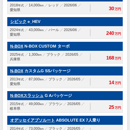
2018
14,000
レッド
2026/06
年式
km
30
万円
愛知県
シビック
e_HEV
2024
43,000
パール
2026/06
年式
km
240
万円
愛知県
N-BOX
N-BOX CUSTOM ターボ
2025
1,300
ブラック
2026/05
年式
km
168
万円
兵庫県
N-BOX
カスタムG SSパッケージ
2013
87,000
ブラック
2026/05
年式
km
14
万円
愛知県
N-BOXスラッシュ
G Aパッケージ
2015
49,000
ブラウン
2026/05
年式
km
25
万円
岐阜県
オデッセイアブソルート
ABSOLUTE EX 7人乗り
2014
73,000
ブラック
2026/05
年式
km