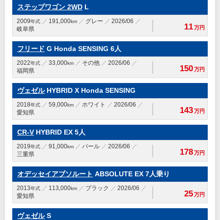
ステップワゴン 2WD
L
2009
191,000
グレー
2026/06
年式
km
11
万円
岐阜県
フリード
G Honda SENSING 6人
2022
33,000
その他
2026/06
年式
km
150
万円
福岡県
ヴェゼル
HYBRID X Honda SENSING
2018
59,000
ホワイト
2026/06
年式
km
143
万円
愛知県
CR-V
HYBRID EX 5人
2019
91,000
パール
2026/06
年式
km
178
万円
三重県
オデッセイアブソルート
ABSOLUTE EX 7人乗り
2013
113,000
ブラック
2026/06
年式
km
25
万円
愛知県
ヴェゼル
S