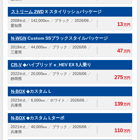
ストリーム 2WD
X スタイリッシュパッケージ
2008
142,000
ブラック
2026/06
年式
km
13
万円
愛知県
N-WGN
Custom SSブラックスタイルパッケージ
2019
44,000
ブラック
2026/06
年式
km
47
万円
三重県
CR-V
◆ハイブリッド e_HEV EX 5人乗り
2022
20,000
ブラック
2026/06
年式
km
275
万円
静岡県
N-BOX
◆カスタム L
2023
6,000
ホワイト
2026/06
年式
km
139
万円
兵庫県
N-BOX
◆カスタム Lターボ
2021
40,000
ブラック
2026/06
年式
km
110
万円
兵庫県