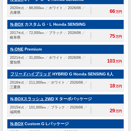
2020
88,000
ホワイト
2026/06
年式
km
66
万円
兵庫県
N-BOX
カスタム G・L Honda SENSING
2017
72,000
ブラック
2026/06
年式
km
75
万円
岐阜県
N-ONE
Premium
2021
31,000
ホワイト
2026/06
年式
km
103
万円
愛知県
フリードハイブリッド
HYBRID G Honda SENSING 6人
2018
211,000
ホワイト
2026/06
年式
km
18
万円
三重県
N-BOXスラッシュ 2WD
X ターボパッケージ
2015
101,000
ブラック
2026/06
年式
km
29
万円
福岡県
N-BOX
Custom G Lパッケージ