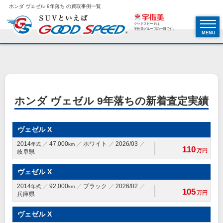
ホンダ ヴェゼル 9年落ち の買取事例一覧
グッドスピードは
宇佐美グループの一員です。
MENU
ホンダ ヴェゼル 9年落ちの新着査定実績
ヴェゼル X
2014
47,000
ホワイト
2026/03
年式
km
110
万円
岐阜県
ヴェゼル X
2014
92,000
ブラック
2026/02
年式
km
105
万円
兵庫県
ヴェゼル X