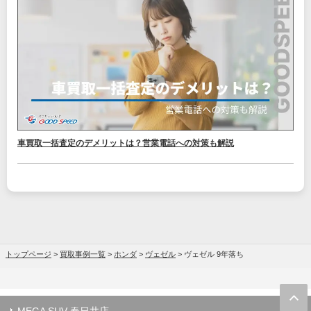
車買取一括査定のデメリットは？営業電話への対策も解説
トップページ
>
買取事例一覧
>
ホンダ
>
ヴェゼル
>
ヴェゼル 9年落ち
MEGA SUV 春日井店