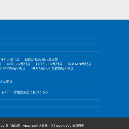
UV 神戸大蔵谷店
MEGA SUV 清水鳥坂店
店
岐阜 SUV専門店
四日市 SUV専門店
名東 MINI専門店
 SUV 岡崎昭和町店
MEGA 輸入車 名古屋昭和橋店
モール土岐店
く表示
古物営業法に基づく表示
 SUV 豊川御油店
MEGA SUV 大阪豊中店
MEGA SUV 東福岡店