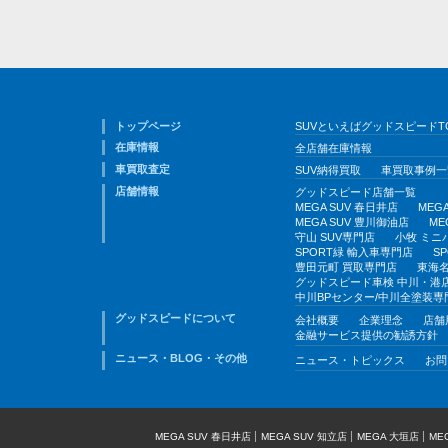
トップページ
SUVといえばグッドスピードT
在庫情報
全店舗在庫情報
車買取査定
SUV納得買取
車買取事例一
店舗情報
グッドスピード店舗一覧
MEGA SUV 春日井店
MEG
MEGA SUV 豊川御油店
ME
守山 SUV専門店
小牧 ミニ
SPORT緑 輸入車専門店
S
豊田元町 買取専門店
東海名
グッドスピード車検 中川・港
中川BPセンター/中川全塗装専
グッドスピードについて
会社概要
企業理念
店舗
金融サービス提供の勧誘方針
ニュース・BLOG・その他
ニュース・トピックス
お問
MEGA SUV 春日井店
MEGA SUV 知立店
MEGA 大垣店
ME