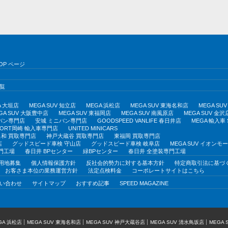
OP ページ
覧
A 大垣店
MEGA SUV 知立店
MEGA 浜松店
MEGA SUV 東海名和店
MEGA S
GA SUV 大阪豊中店
MEGA SUV 東福岡店
MEGA SUV 南風原店
MEGA SUV 金沢
バン専門店
安城 ミニバン専門店
GOODSPEED VANLIFE 春日井店
MEGA 輸入車
PORT岡崎 輸入車専門店
UNITED MINICARS
和 買取専門店
神戸大蔵谷 買取専門店
東福岡 買取専門店
店
グッドスピード車検 守山店
グッドスピード車検 岐阜店
MEGA SUV イオン
門工場
春日井 BPセンター
緑BPセンター
春日井 全塗装専門工場
用地募集
個人情報保護方針
反社会的勢力に対する基本方針
特定商取引法に基づ
お客さま本位の業務運営方針
法定点検料金
コーポレートサイトはこちら
い合わせ
サイトマップ
おすすめ記事
SPEED MAGAZINE
GA 浜松店
MEGA SUV 東海名和店
MEGA SUV 神戸大蔵谷店
MEGA SUV 清水鳥坂店
MEGA