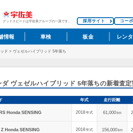
採用サイト
コー
グッドスピードは
宇佐美グループの一員です。
舗情報
車検
板金
レン
リッド
>
ヴェゼルハイブリッド 5年落ち
ンダ ヴェゼルハイブリッド 5年落ちの新着査定
ド
年式
走行距離
2018
 Honda SENSING
61,000
年式
km
2018
Honda SENSING
156,000
年式
km