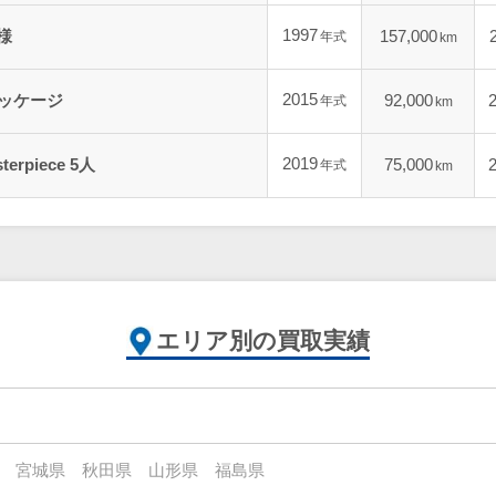
1997
様
157,000
年式
km
2015
ーパッケージ
92,000
年式
km
2019
erpiece 5人
75,000
年式
km
エリア別の買取実績
宮城県
秋田県
山形県
福島県