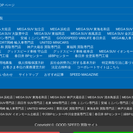
OP ページ
覧
A 大垣店
MEGA SUV 知立店
MEGA 浜松店
MEGA SUV 東海名和店
MEGA S
GA SUV 大阪豊中店
MEGA SUV 東福岡店
MEGA SUV 南風原店
MEGA SUV 金沢
バン専門店
安城 ミニバン専門店
GOODSPEED VANLIFE 春日井店
MEGA 輸入車
PORT岡崎 輸入車専門店
UNITED MINICARS
和 買取専門店
神戸大蔵谷 買取専門店
東福岡 買取専門店
店
グッドスピード車検 守山店
グッドスピード車検 岐阜店
MEGA SUV イオン
門工場
春日井 BPセンター
緑BPセンター
春日井 全塗装専門工場
用地募集
個人情報保護方針
反社会的勢力に対する基本方針
特定商取引法に基づ
お客さま本位の業務運営方針
法定点検料金
コーポレートサイトはこちら
い合わせ
サイトマップ
おすすめ記事
SPEED MAGAZINE
GA 浜松店
MEGA SUV 東海名和店
MEGA SUV 神戸大蔵谷店
MEGA SUV 清水鳥坂店
MEGA
SUV専門店
四日市 SUV専門店
名東 MINI専門店
小牧 ミニバン専門店
安城 ミニバン専門店
T岡崎 輸入車専門店
UNITED MINICARS
豊田元町 買取専門店
東海名和 買取専門店
神戸大蔵谷
EGA SUV イオンモール土岐店
中川BPセンター/中川全塗装専門工場
春日井 BPセンター
緑BP
Copyright ©
GOOD SPEED 買取サイト