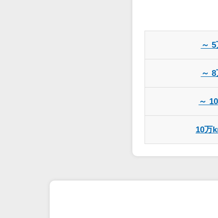
～ 
～ 
～ 1
10万