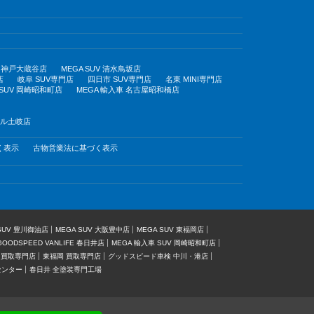
UV 神戸大蔵谷店
MEGA SUV 清水鳥坂店
店
岐阜 SUV専門店
四日市 SUV専門店
名東 MINI専門店
 SUV 岡崎昭和町店
MEGA 輸入車 名古屋昭和橋店
モール土岐店
く表示
古物営業法に基づく表示
 SUV 豊川御油店
MEGA SUV 大阪豊中店
MEGA SUV 東福岡店
GOODSPEED VANLIFE 春日井店
MEGA 輸入車 SUV 岡崎昭和町店
 買取専門店
東福岡 買取専門店
グッドスピード車検 中川・港店
センター
春日井 全塗装専門工場