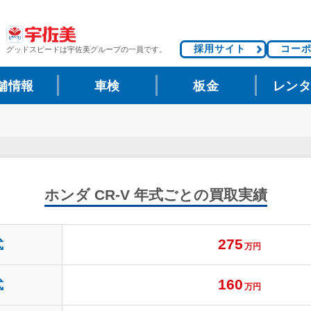
採用サイト
コー
グッドスピードは
宇佐美グループの一員です。
舗情報
車検
板金
レン
ホンダ CR-V
年式ごとの買取実績
275
式
万円
160
式
万円