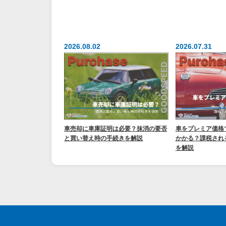
2026.08.02
2026.07.31
車売却に車庫証明は必要？抹消の要否
車をプレミア価格
と買い替え時の手続きを解説
かかる？課税され
を解説