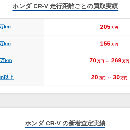
ホンダ CR-V
走行距離ごとの買取実績
205
5万km
万円
155
8万km
万円
70
269
0万km
～
万円
万円
20
30
km以上
～
万円
万円
ホンダ CR-V の新着査定実績