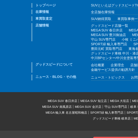
トップページ
SUVといえばグッドスピードT
在庫情報
全店舗在庫情報
車買取査定
SUV納得買取
車買取事例一
店舗情報
グッドスピード店舗一覧
MEGA SUV 春日井店
MEG
MEGA SUV 豊川御油店
ME
守山 SUV専門店
小牧 ミニ
SPORT緑 輸入車専門店
S
豊田元町 買取専門店
東海名
グッドスピード車検 中川・港
中川BPセンター/中川全塗装専
グッドスピードについて
会社概要
企業理念
店舗
金融サービス提供の勧誘方針
ニュース・BLOG・その他
ニュース・トピックス
お問
MEGA SUV 春日井店
MEGA SUV 知立店
MEGA 大垣店
ME
MEGA SUV 南風原店
MEGA SUV 金沢店
守山 SUV専門店
岐阜 
MEGA 輸入車 名古屋昭和橋店
SPORT緑 輸入車専門店
SPOR
グッドスピード車検 岐阜店
M