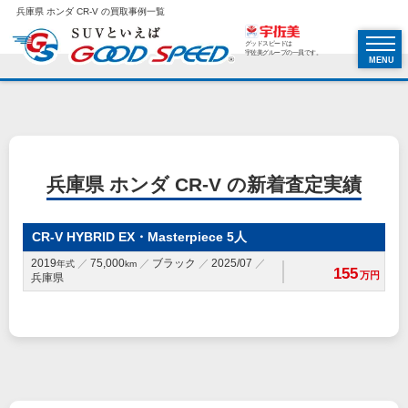
兵庫県 ホンダ CR-V の買取事例一覧
グッドスピードは
宇佐美グループの一員です。
MENU
兵庫県 ホンダ CR-V の新着査定実績
CR-V HYBRID EX・Masterpiece 5人
2019
75,000
ブラック
2025/07
年式
km
155
万円
兵庫県