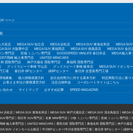
OP ページ
覧
A 大垣店
MEGA SUV 知立店
MEGA 浜松店
MEGA SUV 東海名和店
MEGA S
GA SUV 大阪豊中店
MEGA SUV 東福岡店
MEGA SUV 南風原店
MEGA SUV 金沢
バン専門店
安城 ミニバン専門店
GOODSPEED VANLIFE 春日井店
MEGA 輸入車
PORT岡崎 輸入車専門店
UNITED MINICARS
和 買取専門店
神戸大蔵谷 買取専門店
東福岡 買取専門店
店
グッドスピード車検 守山店
グッドスピード車検 岐阜店
MEGA SUV イオン
門工場
春日井 BPセンター
緑BPセンター
春日井 全塗装専門工場
用地募集
個人情報保護方針
反社会的勢力に対する基本方針
特定商取引法に基づ
お客さま本位の業務運営方針
法定点検料金
コーポレートサイトはこちら
い合わせ
サイトマップ
おすすめ記事
SPEED MAGAZINE
GA 浜松店
MEGA SUV 東海名和店
MEGA SUV 神戸大蔵谷店
MEGA SUV 清水鳥坂店
MEGA
SUV専門店
四日市 SUV専門店
名東 MINI専門店
小牧 ミニバン専門店
安城 ミニバン専門店
T岡崎 輸入車専門店
UNITED MINICARS
豊田元町 買取専門店
東海名和 買取専門店
神戸大蔵谷
EGA SUV イオンモール土岐店
中川BPセンター/中川全塗装専門工場
春日井 BPセンター
緑BP