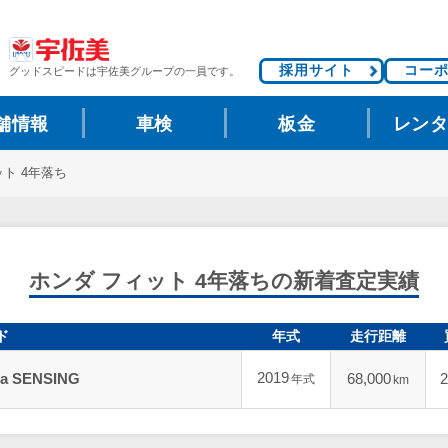
採用サイト
コー
グッドスピードは
宇佐美グループの一員です。
舗情報
車検
板金
レン
ト 4年落ち
ホンダ フィット 4年落ちの新着査定実績
ド
年式
走行距離
2019
a SENSING
68,000
2
年式
km