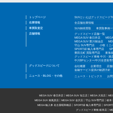
トップページ
SUVといえばグッドスピードT
在庫情報
全店舗在庫情報
車買取査定
SUV納得買取
車買取事例一
店舗情報
グッドスピード店舗一覧
MEGA SUV 春日井店
MEG
MEGA SUV 豊川御油店
ME
守山 SUV専門店
小牧 ミニ
SPORT緑 輸入車専門店
S
豊田元町 買取専門店
東海名
グッドスピード車検 中川・港
中川BPセンター/中川全塗装専
グッドスピードについて
会社概要
企業理念
店舗
金融サービス提供の勧誘方針
ニュース・BLOG・その他
ニュース・トピックス
お問
MEGA SUV 春日井店
MEGA SUV 知立店
MEGA 大垣店
ME
MEGA SUV 南風原店
MEGA SUV 金沢店
守山 SUV専門店
岐阜 
MEGA 輸入車 名古屋昭和橋店
SPORT緑 輸入車専門店
SPOR
グッドスピード車検 岐阜店
M