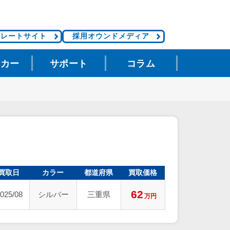
ポレートサイト
採用オウンドメディア
タカー
サポート
コラム
買取日
カラー
都道府県
買取価格
62
025/08
シルバー
三重県
万円