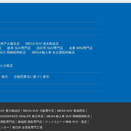
UV 神戸大蔵谷店
MEGA SUV 清水鳥坂店
店
岐阜 SUV専門店
四日市 SUV専門店
名東 MINI専門店
 SUV 岡崎昭和町店
MEGA 輸入車 名古屋昭和橋店
モール土岐店
く表示
古物営業法に基づく表示
 SUV 豊川御油店
MEGA SUV 大阪豊中店
MEGA SUV 東福岡店
GOODSPEED VANLIFE 春日井店
MEGA 輸入車 SUV 岡崎昭和町店
 買取専門店
東福岡 買取専門店
グッドスピード車検 中川・港店
センター
春日井 全塗装専門工場