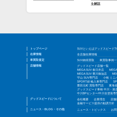
を解説
トップページ
SUVといえばグッドスピードT
在庫情報
全店舗在庫情報
車買取査定
SUV納得買取
車買取事例一
店舗情報
グッドスピード店舗一覧
MEGA SUV 春日井店
MEG
MEGA SUV 豊川御油店
ME
守山 SUV専門店
小牧 ミニ
SPORT緑 輸入車専門店
S
豊田元町 買取専門店
東海名
グッドスピード車検 中川・港
中川BPセンター/中川全塗装専
グッドスピードについて
会社概要
企業理念
店舗
金融サービス提供の勧誘方針
ニュース・BLOG・その他
ニュース・トピックス
お問