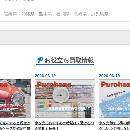
宮崎県
沖縄県
熊本県
福岡県
長崎県
鹿児島県
お役立ち
買取情報
2026.06.19
2026.06.19
で売却すると税金は
車を売るおすすめの時期は？避けるべ
車を売却する際の
るケースや確定申告
き時期も紹介！
グはいつ？損しな