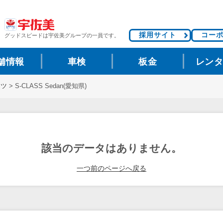
採用サイト
コー
グッドスピードは
宇佐美グループの一員です。
舗情報
車検
板金
レン
ンツ
>
S-CLASS Sedan(愛知県)
該当のデータはありません。
一つ前のページへ戻る