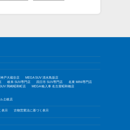
UV 神戸大蔵谷店
MEGA SUV 清水鳥坂店
店
岐阜 SUV専門店
四日市 SUV専門店
名東 MINI専門店
 SUV 岡崎昭和町店
MEGA 輸入車 名古屋昭和橋店
モール土岐店
く表示
古物営業法に基づく表示