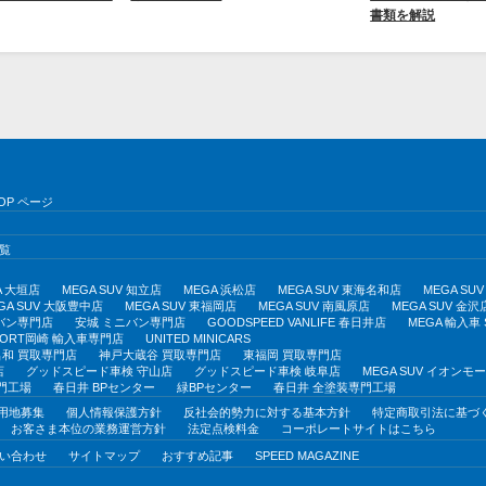
書類を解説
OP ページ
覧
A 大垣店
MEGA SUV 知立店
MEGA 浜松店
MEGA SUV 東海名和店
MEGA S
GA SUV 大阪豊中店
MEGA SUV 東福岡店
MEGA SUV 南風原店
MEGA SUV 金沢
バン専門店
安城 ミニバン専門店
GOODSPEED VANLIFE 春日井店
MEGA 輸入車
PORT岡崎 輸入車専門店
UNITED MINICARS
和 買取専門店
神戸大蔵谷 買取専門店
東福岡 買取専門店
店
グッドスピード車検 守山店
グッドスピード車検 岐阜店
MEGA SUV イオン
門工場
春日井 BPセンター
緑BPセンター
春日井 全塗装専門工場
用地募集
個人情報保護方針
反社会的勢力に対する基本方針
特定商取引法に基づ
お客さま本位の業務運営方針
法定点検料金
コーポレートサイトはこちら
い合わせ
サイトマップ
おすすめ記事
SPEED MAGAZINE