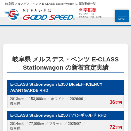
岐阜県 メルスデス・ベンツ E-CLASS Stationwagon の買取事例一覧
グッドスピードは
宇佐美グループの一員です。
MENU
岐阜県 メルスデス・ベンツ E-CLASS
Stationwagon の新着査定実績
E-CLASS Stationwagon E350 BlueEFFICIENCY
AVANTGARDE RHD
2013
153,000
ホワイト
2026/06
年式
km
36
万円
岐阜県
E-CLASS Stationwagon E250アバンギャルド RHD
2014
77,000
ブラック
2025/07
年式
km
72
万円
岐阜県