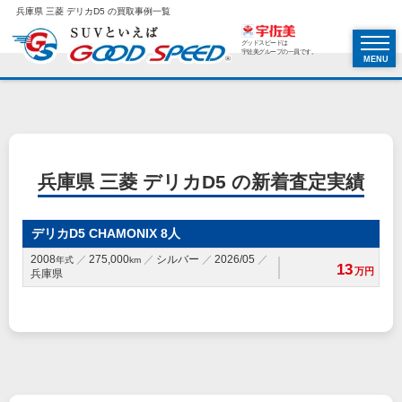
兵庫県 三菱 デリカD5 の買取事例一覧
グッドスピードは
宇佐美グループの一員です。
MENU
兵庫県 三菱 デリカD5 の新着査定実績
デリカD5 CHAMONIX 8人
2008
275,000
シルバー
2026/05
年式
km
13
万円
兵庫県