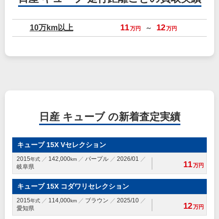
10万km以上
11
12
～
万円
万円
日産 キューブ の新着査定実績
キューブ 15X Vセレクション
2015
142,000
パープル
2026/01
年式
km
11
万円
岐阜県
キューブ 15X コダワリセレクション
2015
114,000
ブラウン
2025/10
年式
km
12
万円
愛知県