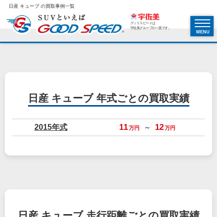
日産 キューブ の買取事例一覧
グッドスピードは
宇佐美グループの一員です。
MENU
日産 キューブ
年式ごとの買取実績
2015年式
11
12
～
万円
万円
日産 キューブ
走行距離ごとの買取実績