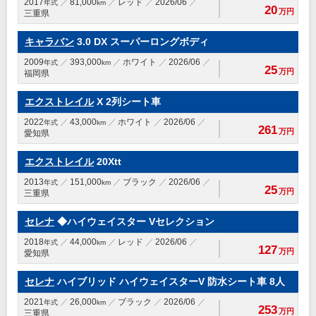
2017
81,000
レッド
2026/06
年式
km
20
万円
三重県
キャラバン
3.0 DX スーパーロングボディ
2009
393,000
ホワイト
2026/06
年式
km
25
万円
福岡県
エクストレイル
X 2列シート車
2022
43,000
ホワイト
2026/06
年式
km
261
万円
愛知県
エクストレイル
20Xtt
2013
151,000
ブラック
2026/06
年式
km
25
万円
三重県
セレナ
◆ハイウェイスター Vセレクション
2018
44,000
レッド
2026/06
年式
km
127
万円
愛知県
セレナ
ハイブリッド ハイウェイスターV 防水シート車 8人
2021
26,000
ブラック
2026/06
年式
km
253
万円
三重県