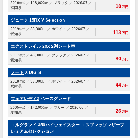
2016
118,000
ブラック
2026/07
年式
km
18
万円
福岡県
ジューク
15RX V Selection
2019
33,000
ホワイト
2026/07
年式
km
113
万円
愛知県
エクストレイル
20X 2列シート車
2017
45,000
ブラック
2026/07
年式
km
80
万円
愛知県
ノート
X DIG-S
2018
38,000
ホワイト
2026/07
年式
km
44
万円
兵庫県
フェアレディZ
ベースグレード
2005
142,000
ブルー
2026/07
年式
km
26
万円
愛知県
エルグランド
350ハイウェイスター エスプレッソレザープ
レミアムセレクション