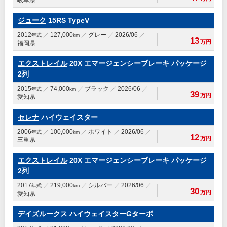
岐阜県
ジューク
15RS TypeV
2012
127,000
グレー
2026/06
年式
km
13
万円
福岡県
エクストレイル
20X エマージェンシーブレーキ パッケージ
2列
2015
74,000
ブラック
2026/06
年式
km
39
万円
愛知県
セレナ
ハイウェイスター
2006
100,000
ホワイト
2026/06
年式
km
12
万円
三重県
エクストレイル
20X エマージェンシーブレーキ パッケージ
2列
2017
219,000
シルバー
2026/06
年式
km
30
万円
愛知県
デイズルークス
ハイウェイスターGターボ