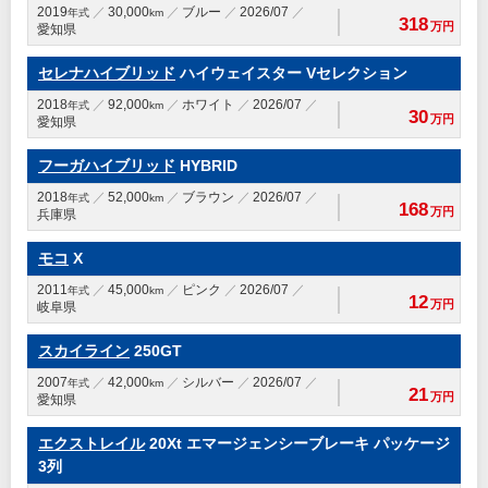
2019
30,000
ブルー
2026/07
年式
km
318
万円
愛知県
セレナハイブリッド
ハイウェイスター Vセレクション
2018
92,000
ホワイト
2026/07
年式
km
30
万円
愛知県
フーガハイブリッド
HYBRID
2018
52,000
ブラウン
2026/07
年式
km
168
万円
兵庫県
モコ
X
2011
45,000
ピンク
2026/07
年式
km
12
万円
岐阜県
スカイライン
250GT
2007
42,000
シルバー
2026/07
年式
km
21
万円
愛知県
エクストレイル
20Xt エマージェンシーブレーキ パッケージ
3列