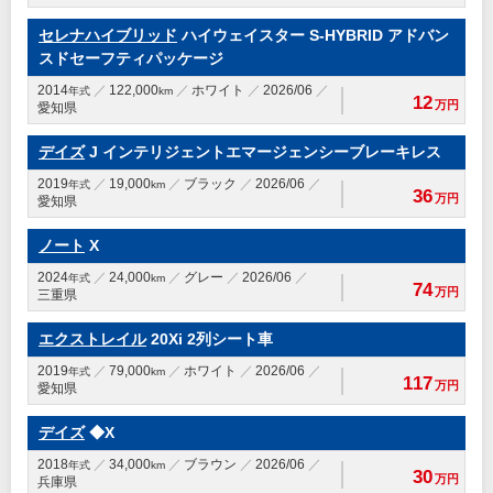
セレナハイブリッド
ハイウェイスター S-HYBRID アドバン
スドセーフティパッケージ
2014
122,000
ホワイト
2026/06
年式
km
12
万円
愛知県
デイズ
J インテリジェントエマージェンシーブレーキレス
2019
19,000
ブラック
2026/06
年式
km
36
万円
愛知県
ノート
X
2024
24,000
グレー
2026/06
年式
km
74
万円
三重県
エクストレイル
20Xi 2列シート車
2019
79,000
ホワイト
2026/06
年式
km
117
万円
愛知県
デイズ
◆X
2018
34,000
ブラウン
2026/06
年式
km
30
万円
兵庫県