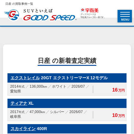
日産 の買取事例一覧
グッドスピードは
宇佐美グループの一員です。
MENU
日産 の新着査定実績
エクストレイル
20GT エクストリーマーX 12モデル
2014
136,000
ホワイト
2026/07
年式
km
16
万円
愛知県
ティアナ
XL
2017
47,000
シルバー
2026/07
年式
km
10
万円
岐阜県
スカイライン
400R