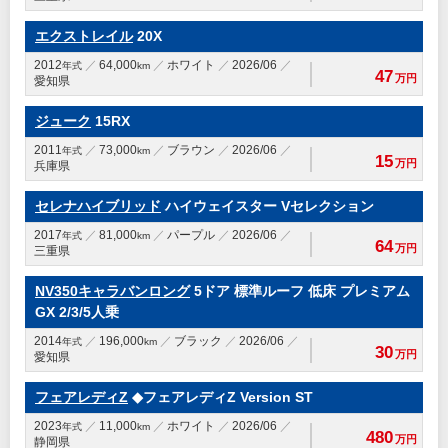
エクストレイル
20X
2012
64,000
ホワイト
2026/06
年式
km
47
万円
愛知県
ジューク
15RX
2011
73,000
ブラウン
2026/06
年式
km
15
万円
兵庫県
セレナハイブリッド
ハイウェイスター Vセレクション
2017
81,000
パープル
2026/06
年式
km
64
万円
三重県
NV350キャラバンロング
5ドア 標準ルーフ 低床 プレミアム
GX 2/3/5人乗
2014
196,000
ブラック
2026/06
年式
km
30
万円
愛知県
フェアレディZ
◆フェアレディZ Version ST
2023
11,000
ホワイト
2026/06
年式
km
480
万円
静岡県