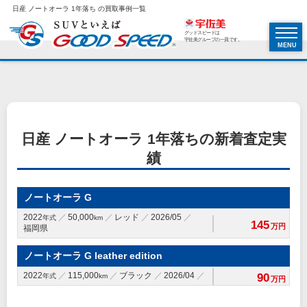
日産 ノートオーラ 1年落ち の買取事例一覧
グッドスピードは
宇佐美グループの一員です。
MENU
日産 ノートオーラ 1年落ちの新着査定実
績
ノートオーラ G
2022
50,000
レッド
2026/05
年式
km
145
万円
福岡県
ノートオーラ G leather edition
2022
115,000
ブラック
2026/04
90
年式
km
万円