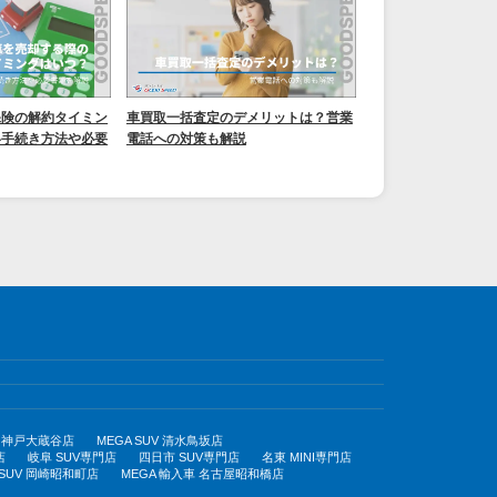
保険の解約タイミン
車買取一括査定のデメリットは？営業
い手続き方法や必要
電話への対策も解説
UV 神戸大蔵谷店
MEGA SUV 清水鳥坂店
店
岐阜 SUV専門店
四日市 SUV専門店
名東 MINI専門店
 SUV 岡崎昭和町店
MEGA 輸入車 名古屋昭和橋店