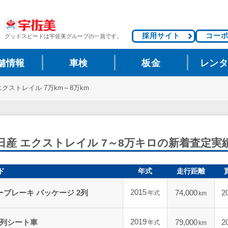
採用サイト
コー
グッドスピードは
宇佐美グループの一員です。
舗情報
車検
板金
レン
エクストレイル 7万km～8万km
日産 エクストレイル 7～8万キロの新着査定実
ド
年式
走行距離
2015
ーブレーキ パッケージ 2列
74,000
2
年式
km
2019
 2列シート車
79,000
2
年式
km