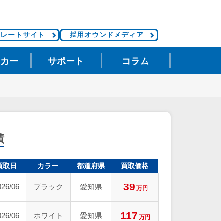
ポレートサイト
採用オウンドメディア
タカー
サポート
コラム
績
買取日
カラー
都道府県
買取価格
39
026/06
ブラック
愛知県
万円
117
026/06
ホワイト
愛知県
万円