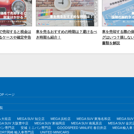
で売却すると税金は
車を売るおすすめの時期は？避けるべ
車を売却する際の
るケースや確定申告
き時期も紹介！
グはいつ？損しな
書類を解説
OP ページ
覧
A 大垣店
MEGA SUV 知立店
MEGA 浜松店
MEGA SUV 東海名和店
MEGA S
GA SUV 大阪豊中店
MEGA SUV 東福岡店
MEGA SUV 南風原店
MEGA SUV 金沢
バン専門店
安城 ミニバン専門店
GOODSPEED VANLIFE 春日井店
MEGA 輸入車
PORT岡崎 輸入車専門店
UNITED MINICARS