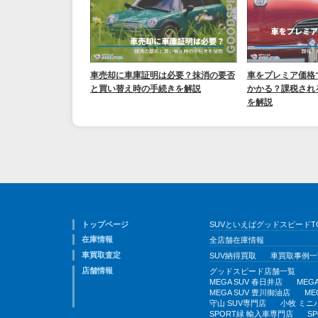
車売却に車庫証明は必要？抹消の要否
車をプレミア価格
と買い替え時の手続きを解説
かかる？課税され
を解説
トップページ
SUVといえばグッドスピードT
在庫情報
全店舗在庫情報
車買取査定
SUV納得買取
車買取事例一
店舗情報
グッドスピード店舗一覧
MEGA SUV 春日井店
MEG
MEGA SUV 豊川御油店
ME
守山 SUV専門店
小牧 ミニ
SPORT緑 輸入車専門店
S