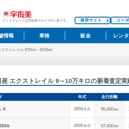
採用サイト
コー
グッドスピードは
宇佐美グループの一員です。
舗情報
車検
板金
レン
エクストレイル 9万km～10万km
日産 エクストレイル 9～10万キロの新着査定実
ド
年式
走行距離
2003
 X
95,000
年式
km
2009
Xtt
97,000
年式
km