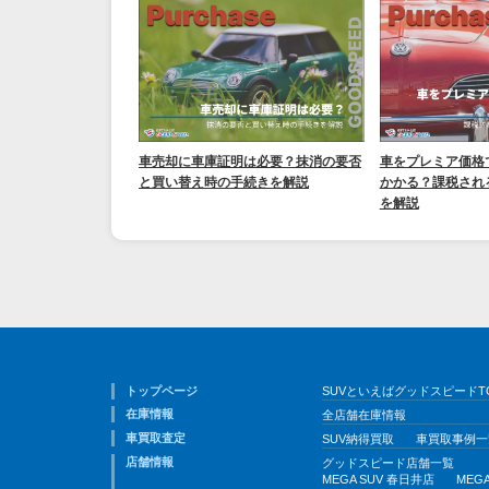
車売却に車庫証明は必要？抹消の要否
車をプレミア価格
と買い替え時の手続きを解説
かかる？課税され
を解説
トップページ
SUVといえばグッドスピードT
在庫情報
全店舗在庫情報
車買取査定
SUV納得買取
車買取事例一
店舗情報
グッドスピード店舗一覧
MEGA SUV 春日井店
MEG