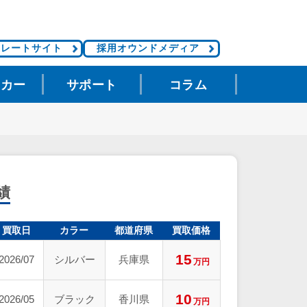
ポレートサイト
採用オウンドメディア
タカー
サポート
コラム
績
買取日
カラー
都道府県
買取価格
15
2026/07
シルバー
兵庫県
万円
10
2026/05
ブラック
香川県
万円