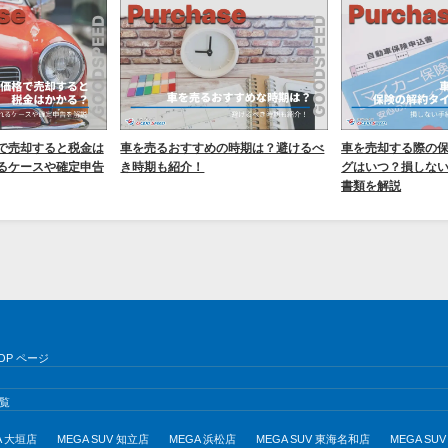
で売却すると税金は
車を売るおすすめの時期は？避けるべ
車を売却する際の
るケースや確定申告
き時期も紹介！
グはいつ？損しな
書類を解説
OP ページ
覧
A 大垣店
MEGA SUV 知立店
MEGA 浜松店
MEGA SUV 東海名和店
MEGA S