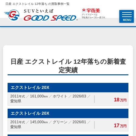
日産 エクストレイル 12年落ち の買取事例一覧
グッドスピードは
宇佐美グループの一員です。
MENU
日産 エクストレイル 12年落ちの新着査
定実績
エクストレイル 20X
2011
161,000
ホワイト
2026/03
年式
km
18
万円
愛知県
エクストレイル 20X
2011
145,000
グリーン
2026/01
年式
km
17
万円
愛知県