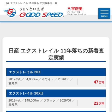
日産 エクストレイル 11年落ち の買取事例一覧
グッドスピードは
宇佐美グループの一員です。
MENU
日産 エクストレイル 11年落ちの新着査
定実績
エクストレイル 20X
2012
64,000
ホワイト
2026/06
年式
km
47
万円
愛知県
エクストレイル 20Xtt
2012
148,000
ブラック
2026/06
年式
km
23
万円
愛知県