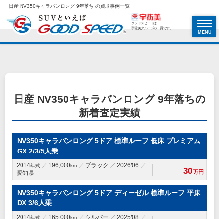
日産 NV350キャラバンロング 9年落ち の買取事例一覧
グッドスピードは
宇佐美グループの一員です。
MENU
日産 NV350キャラバンロング 9年落ちの
新着査定実績
NV350キャラバンロング 5ドア 標準ルーフ 低床 プレミアム
GX 2/3/5人乗
2014
196,000
ブラック
2026/06
年式
km
30
万円
愛知県
NV350キャラバンロング 5ドア ディーゼル 標準ルーフ 平床
DX 3/6人乗
2014
165,000
シルバー
2025/08
年式
km