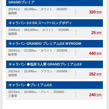
GRANDプレミア
2023
28,000
ホワイト
2026/07
年式
km
320
万円
福岡県
キャラバン 3.0 DX スーパーロングボディ
2009
393,000
ホワイト
2026/06
年式
km
25
万円
福岡県
キャラバン GRANDO プレミアムGX MYROOM
2024
12,500
ホワイト
2026/04
年式
km
440
万円
岐阜県
キャラバン ◆低床 5人乗 GRANDプレミアムGX
2023
22,000
ブラウン
2026/04
年式
km
262
万円
福岡県
キャラバン ◆プレミアムGX
2023
10,000
グレー
2026/02
年式
km
240
万円
三重県