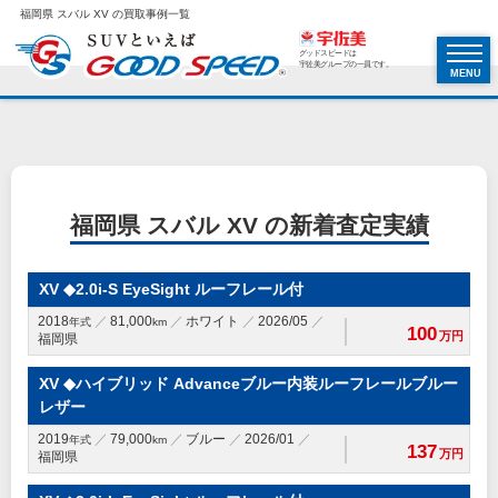
福岡県 スバル XV の買取事例一覧
グッドスピードは
宇佐美グループの一員です。
MENU
福岡県 スバル XV の新着査定実績
XV ◆2.0i-S EyeSight ルーフレール付
2018
81,000
ホワイト
2026/05
年式
km
100
万円
福岡県
XV ◆ハイブリッド Advanceブルー内装ルーフレールブルー
レザー
2019
79,000
ブルー
2026/01
年式
km
137
万円
福岡県