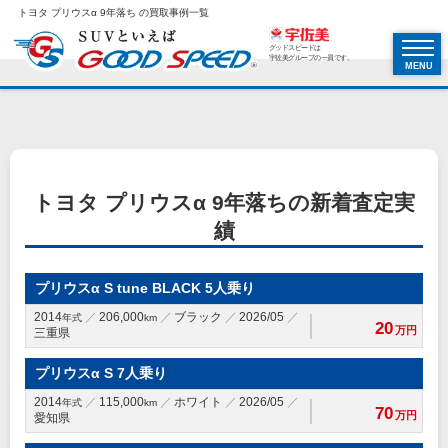
トヨタ プリウスα 9年落ち の買取事例一覧
グッドスピードは
宇佐美グループの一員です。
MENU
トヨタ プリウスα 9年落ちの新着査定実
績
プリウスα S tune BLACK 5人乗り
2014
206,000
ブラック
2026/05
年式
km
20
万円
三重県
プリウスα S 7人乗り
2014
115,000
ホワイト
2026/05
年式
km
70
万円
愛知県