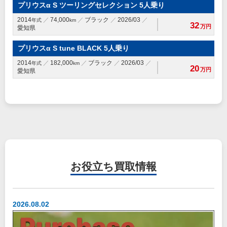
プリウスα S ツーリングセレクション 5人乗り
2014
74,000
ブラック
2026/03
年式
km
32
万円
愛知県
プリウスα S tune BLACK 5人乗り
2014
182,000
ブラック
2026/03
年式
km
20
万円
愛知県
お役立ち
買取情報
2026.08.02