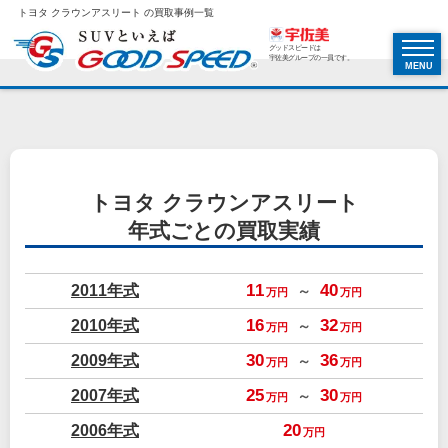
トヨタ クラウンアスリート の買取事例一覧
グッドスピードは
宇佐美グループの一員です。
MENU
トヨタ クラウンアスリート
年式ごとの買取実績
2011年式
11
40
～
万円
万円
2010年式
16
32
～
万円
万円
2009年式
30
36
～
万円
万円
2007年式
25
30
～
万円
万円
2006年式
20
万円