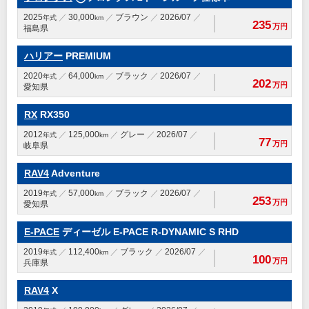
2025
30,000
ブラウン
2026/07
年式
km
235
万円
福島県
ハリアー
PREMIUM
2020
64,000
ブラック
2026/07
年式
km
202
万円
愛知県
RX
RX350
2012
125,000
グレー
2026/07
年式
km
77
万円
岐阜県
RAV4
Adventure
2019
57,000
ブラック
2026/07
年式
km
253
万円
愛知県
E-PACE
ディーゼル E-PACE R-DYNAMIC S RHD
2019
112,400
ブラック
2026/07
年式
km
100
万円
兵庫県
RAV4
X