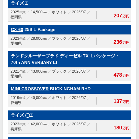
ライズ
Z
2025
14,500
ホワイト
2026/07
年式
km
207
万円
福岡県
CX-60
25S L Package
2023
28,000
ブラック
2026/07
年式
km
236
万円
愛知県
ランドクルーザープラド
ディーゼル TX“Lパッケージ・
70th ANNIVERSARY LI
2021
43,000
ブラック
2026/07
年式
km
478
万円
愛知県
MINI CROSSOVER
BUCKINGHAM RHD
2019
40,000
ホワイト
2026/07
年式
km
137
万円
愛知県
ライズ
◯Z
2023
42,000
ホワイト
2026/07
年式
km
180
万円
兵庫県