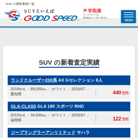
SUV の買取事例一覧
グッドスピードは
宇佐美グループの一員です。
MENU
SUV の新着査定実績
ランドクルーザー200系
AX Gセレクション 8人
2018
89,000
ホワイト
2026/07
年式
km
440
万円
愛知県
GLA-CLASS
GLA 180 スポーツ RHD
2015
34,000
ホワイト
2026/07
年式
km
122
万円
福岡県
ジープラングラーアンリミテッド
サハラ