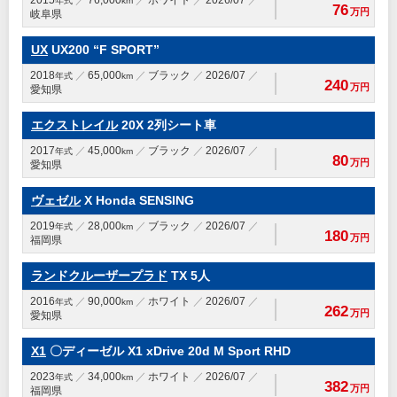
2015
76,000
ホワイト
2026/07
年式
km
76
万円
岐阜県
UX
UX200 “F SPORT”
2018
65,000
ブラック
2026/07
年式
km
240
万円
愛知県
エクストレイル
20X 2列シート車
2017
45,000
ブラック
2026/07
年式
km
80
万円
愛知県
ヴェゼル
X Honda SENSING
2019
28,000
ブラック
2026/07
年式
km
180
万円
福岡県
ランドクルーザープラド
TX 5人
2016
90,000
ホワイト
2026/07
年式
km
262
万円
愛知県
X1
〇ディーゼル X1 xDrive 20d M Sport RHD
2023
34,000
ホワイト
2026/07
年式
km
382
万円
福岡県