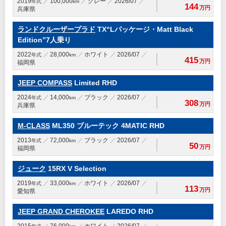
2019
100,000
グレー
2026/07
年式
km
144
万円
兵庫県
ランドクルーザープラド
TX“Lパッケージ・Matt Black
Edition”7人乗り
2022
28,000
ホワイト
2026/07
年式
km
415
万円
福岡県
JEEP COMPASS
Limited RHD
2024
14,000
ブラック
2026/07
年式
km
308
万円
兵庫県
M-CLASS
ML350 ブルーテック 4MATIC RHD
2013
72,000
ブラック
2026/07
年式
km
50
万円
福岡県
ジューク
15RX V Selection
2019
33,000
ホワイト
2026/07
年式
km
113
万円
愛知県
JEEP GRAND CHEROKEE
LAREDO RHD