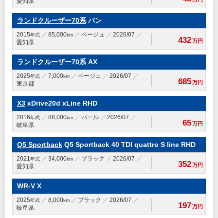
愛知県
ランドクルーザー70系
バン
2015
85,000
ベージュ
2026/07
年式
km
432
万円
愛知県
ランドクルーザー70系
AX
2025
7,000
ベージュ
2026/07
年式
km
685
万円
東京都
X3
xDrive20d xLine RHD
2016
88,000
パール
2026/07
年式
km
65
万円
岐阜県
Q5 Sportback
Q5 Sportback 40 TDI quattro S line RHD
2021
34,000
ブラック
2026/07
年式
km
352
万円
愛知県
WR-V
X
2025
8,000
ブラック
2026/07
年式
km
197
万円
岐阜県