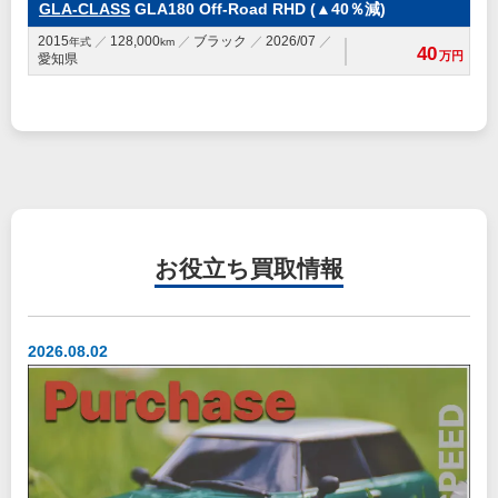
GLA-CLASS
GLA180 Off-Road RHD (▲40％減)
2015
128,000
ブラック
2026/07
年式
km
40
万円
愛知県
お役立ち
買取情報
2026.08.02