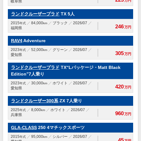
万円
岐阜県
ランドクルーザープラド
TX 5人
2015
84,000
ブラック
2026/07
年式
km
246
万円
福岡県
RAV4
Adventure
2023
52,000
グリーン
2026/07
年式
km
305
万円
愛知県
ランドクルーザープラド
TX“Lパッケージ・Matt Black
Edition”7人乗り
2023
30,000
ホワイト
2026/07
年式
km
420
万円
愛知県
ランドクルーザー300系
ZX 7人乗り
2025
8,000
ホワイト
2026/07
年式
km
960
万円
兵庫県
GLA-CLASS
250 4マチックスポーツ
2015
95,000
シルバー
2026/07
年式
km
45
万円