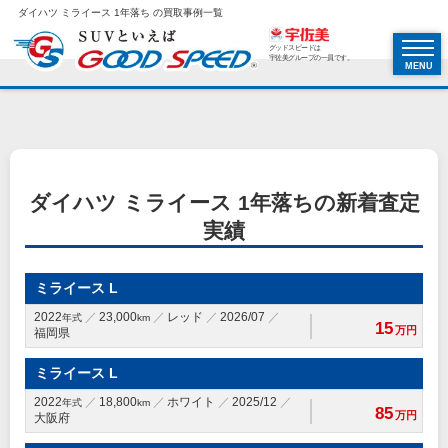
ダイハツ ミライース 1年落ち の買取事例一覧
グッドスピードは
宇佐美グループの一員です。
MENU
ダイハツ ミライース 1年落ちの新着査定
実績
ミライース L
2022
23,000
レッド
2026/07
年式
km
15
万円
福岡県
ミライース L
2022
18,800
ホワイト
2025/12
年式
km
85
万円
大阪府