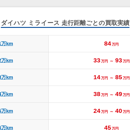
ダイハツ ミライース
走行距離ごとの買取実績
84
1万km
万円
33
93
2万km
～
万円
万円
14
85
3万km
～
万円
万円
38
49
4万km
～
万円
万円
24
40
5万km
～
万円
万円
45
6万km
万円