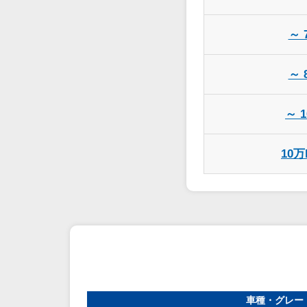
～ 
～ 
～ 
10
車種・グレー