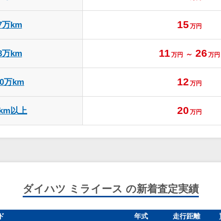
15
7万km
万円
11
26
8万km
～
万円
万円
12
10万km
万円
20
万km以上
万円
ダイハツ ミライース の新着査定実績
ド
年式
走行距離