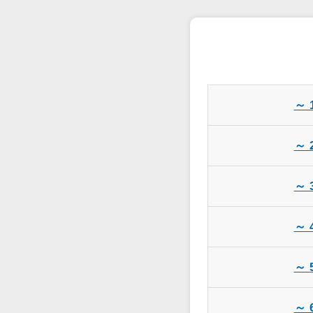
～ 
～ 
～ 
～ 
～ 
～ 