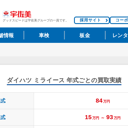
採用サイト
コー
グッドスピードは
宇佐美グループの一員です。
舗情報
車検
板金
レン
ダイハツ ミライース
年式ごとの買取実績
84
年式
万円
15
93
年式
～
万円
万円