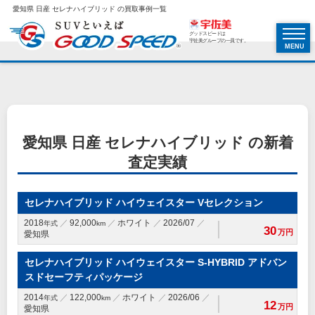
愛知県 日産 セレナハイブリッド の買取事例一覧
グッドスピードは
宇佐美グループの一員です。
MENU
愛知県 日産 セレナハイブリッド の新着
査定実績
セレナハイブリッド ハイウェイスター Vセレクション
2018
92,000
ホワイト
2026/07
年式
km
30
万円
愛知県
セレナハイブリッド ハイウェイスター S-HYBRID アドバン
スドセーフティパッケージ
2014
122,000
ホワイト
2026/06
年式
km
12
万円
愛知県