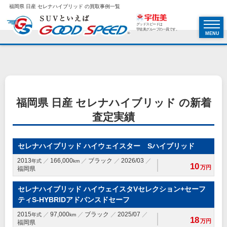
福岡県 日産 セレナハイブリッド の買取事例一覧
グッドスピードは
宇佐美グループの一員です。
MENU
福岡県 日産 セレナハイブリッド の新着
査定実績
セレナハイブリッド ハイウェイスター Sハイブリッド
2013
166,000
ブラック
2026/03
年式
km
10
万円
福岡県
セレナハイブリッド ハイウェイスタVセレクション+セーフ
ティS-HYBRIDアドバンスドセーフ
2015
97,000
ブラック
2025/07
年式
km
18
万円
福岡県