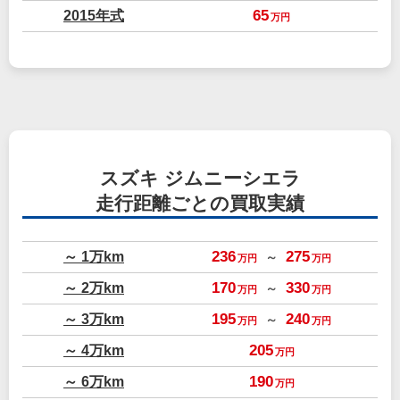
2015年式
65
万円
スズキ ジムニーシエラ
走行距離ごとの買取実績
～ 1万km
236
275
～
万円
万円
～ 2万km
170
330
～
万円
万円
～ 3万km
195
240
～
万円
万円
～ 4万km
205
万円
～ 6万km
190
万円