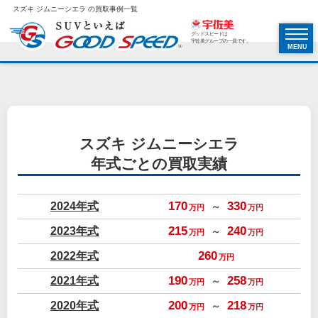
スズキ ジムニーシエラ の買取事例一覧
グッドスピードは
宇佐美グループの一員です。
MENU
スズキ ジムニーシエラ
年式ごとの買取実績
2024年式
170
330
～
万円
万円
2023年式
215
240
～
万円
万円
2022年式
260
万円
2021年式
190
258
～
万円
万円
2020年式
200
218
～
万円
万円