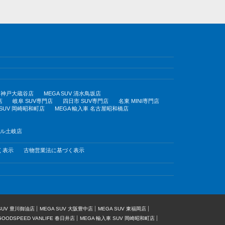
UV 神戸大蔵谷店
MEGA SUV 清水鳥坂店
店
岐阜 SUV専門店
四日市 SUV専門店
名東 MINI専門店
 SUV 岡崎昭和町店
MEGA 輸入車 名古屋昭和橋店
モール土岐店
く表示
古物営業法に基づく表示
 SUV 豊川御油店
MEGA SUV 大阪豊中店
MEGA SUV 東福岡店
GOODSPEED VANLIFE 春日井店
MEGA 輸入車 SUV 岡崎昭和町店