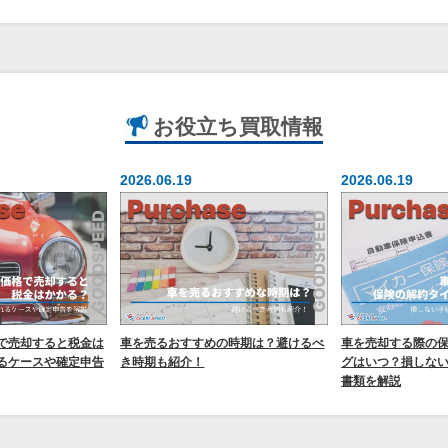
お役立ち
買取情報
2026.06.19
2026.06.19
で売却すると税金は
車を売るおすすめの時期は？避けるべ
車を売却する際の
るケースや確定申告
き時期も紹介！
グはいつ？損しな
書類を解説