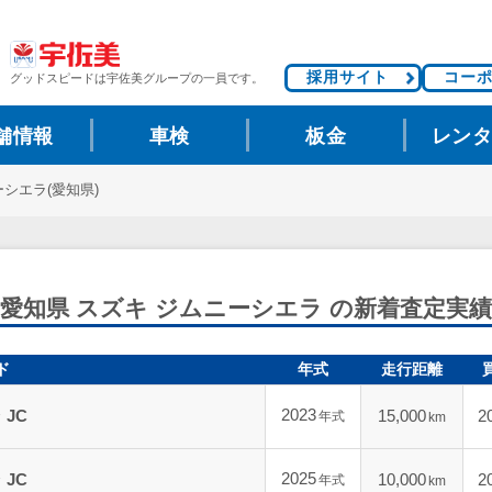
採用サイト
コー
グッドスピードは
宇佐美グループの一員です。
舗情報
車検
板金
レン
シエラ(愛知県)
愛知県 スズキ ジムニーシエラ の新着査定実績
ド
年式
走行距離
2023
JC
15,000
2
年式
km
2025
JC
10,000
2
年式
km