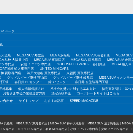
OP ページ
覧
A 大垣店
MEGA SUV 知立店
MEGA 浜松店
MEGA SUV 東海名和店
MEGA S
GA SUV 大阪豊中店
MEGA SUV 東福岡店
MEGA SUV 南風原店
MEGA SUV 金沢
バン専門店
安城 ミニバン専門店
GOODSPEED VANLIFE 春日井店
MEGA 輸入車
PORT岡崎 輸入車専門店
UNITED MINICARS
和 買取専門店
神戸大蔵谷 買取専門店
東福岡 買取専門店
店
グッドスピード車検 守山店
グッドスピード車検 岐阜店
MEGA SUV イオン
門工場
春日井 BPセンター
緑BPセンター
春日井 全塗装専門工場
用地募集
個人情報保護方針
反社会的勢力に対する基本方針
特定商取引法に基づ
お客さま本位の業務運営方針
法定点検料金
コーポレートサイトはこちら
い合わせ
サイトマップ
おすすめ記事
SPEED MAGAZINE
GA 浜松店
MEGA SUV 東海名和店
MEGA SUV 神戸大蔵谷店
MEGA SUV 清水鳥坂店
MEGA
SUV専門店
四日市 SUV専門店
名東 MINI専門店
小牧 ミニバン専門店
安城 ミニバン専門店