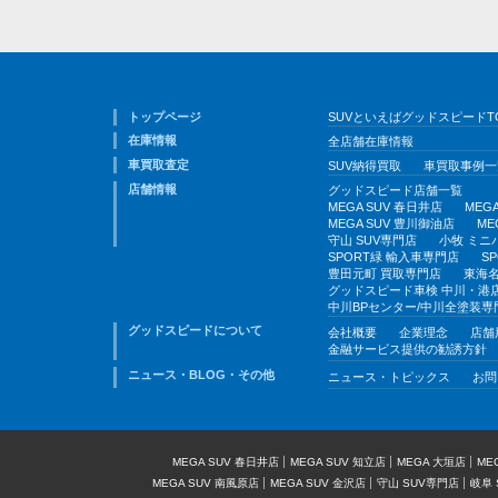
トップページ
SUVといえばグッドスピードT
在庫情報
全店舗在庫情報
車買取査定
SUV納得買取
車買取事例一
店舗情報
グッドスピード店舗一覧
MEGA SUV 春日井店
MEG
MEGA SUV 豊川御油店
ME
守山 SUV専門店
小牧 ミニ
SPORT緑 輸入車専門店
S
豊田元町 買取専門店
東海名
グッドスピード車検 中川・港
中川BPセンター/中川全塗装専
グッドスピードについて
会社概要
企業理念
店舗
金融サービス提供の勧誘方針
ニュース・BLOG・その他
ニュース・トピックス
お問
MEGA SUV 春日井店
MEGA SUV 知立店
MEGA 大垣店
ME
MEGA SUV 南風原店
MEGA SUV 金沢店
守山 SUV専門店
岐阜 