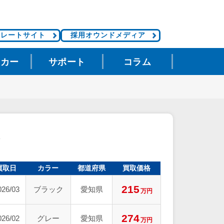
ポレートサイト
採用オウンドメディア
タカー
サポート
コラム
買取日
カラー
都道府県
買取価格
215
026/03
ブラック
愛知県
万円
274
026/02
グレー
愛知県
万円