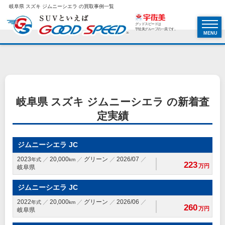
岐阜県 スズキ ジムニーシエラ の買取事例一覧
グッドスピードは
宇佐美グループの一員です。
MENU
岐阜県 スズキ ジムニーシエラ の新着査
定実績
ジムニーシエラ JC
2023
20,000
グリーン
2026/07
年式
km
223
万円
岐阜県
ジムニーシエラ JC
2022
20,000
グリーン
2026/06
年式
km
260
万円
岐阜県