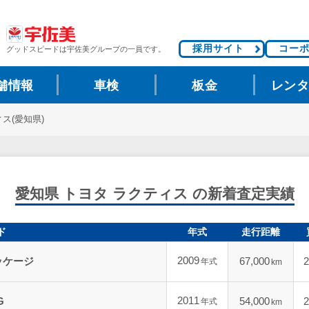
採用サイト
コー
グッドスピードは
宇佐美グループの一員です。
舗情報
車検
板金
レン
ス(愛知県)
愛知県 トヨタ ラクティス の新着査定実績
ド
年式
走行距離
2009
ッケージ
67,000
2
年式
km
2011
G
54,000
2
年式
km