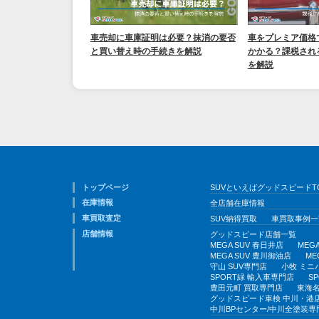
車売却に車庫証明は必要？抹消の要否
車をプレミア価格
と買い替え時の手続きを解説
かかる？課税され
を解説
トップページ
SUVといえばグッドスピードT
在庫情報
全店舗在庫情報
車買取査定
SUV納得買取
車買取事例一
店舗情報
グッドスピード店舗一覧
MEGA SUV 春日井店
MEG
MEGA SUV 豊川御油店
ME
守山 SUV専門店
小牧 ミニ
SPORT緑 輸入車専門店
S
豊田元町 買取専門店
東海名
グッドスピード車検 中川・港
中川BPセンター/中川全塗装専