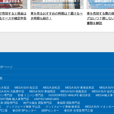
で売却すると税金は
車を売るおすすめの時期は？避けるべ
車を売却する際の
るケースや確定申告
き時期も紹介！
グはいつ？損しな
書類を解説
OP ページ
覧
A 大垣店
MEGA SUV 知立店
MEGA 浜松店
MEGA SUV 東海名和店
MEGA S
GA SUV 大阪豊中店
MEGA SUV 東福岡店
MEGA SUV 南風原店
MEGA SUV 金沢
バン専門店
安城 ミニバン専門店
GOODSPEED VANLIFE 春日井店
MEGA 輸入車
PORT岡崎 輸入車専門店
UNITED MINICARS
和 買取専門店
神戸大蔵谷 買取専門店
東福岡 買取専門店
店
グッドスピード車検 守山店
グッドスピード車検 岐阜店
MEGA SUV イオン
門工場
春日井 BPセンター
緑BPセンター
春日井 全塗装専門工場