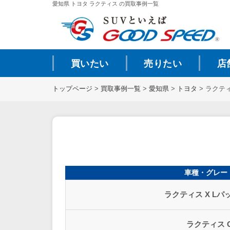
愛知県 トヨタ ラクティス の買取事例一覧
買いたい
売りたい
店
トップページ
>
買取事例一覧
>
愛知県
>
トヨタ
>
ラクティ
車種・グレー
ラクティス X Lパ
ラクティス 