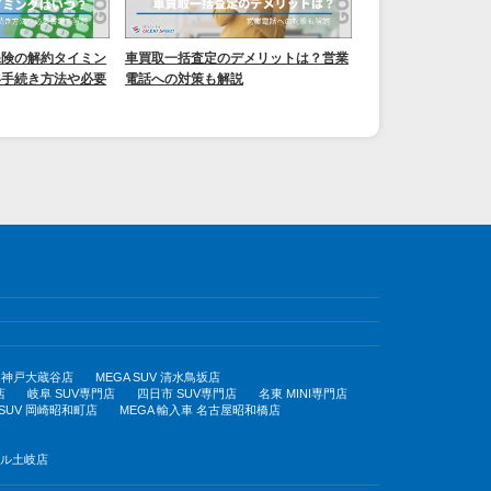
保険の解約タイミン
車買取一括査定のデメリットは？営業
い手続き方法や必要
電話への対策も解説
UV 神戸大蔵谷店
MEGA SUV 清水鳥坂店
店
岐阜 SUV専門店
四日市 SUV専門店
名東 MINI専門店
 SUV 岡崎昭和町店
MEGA 輸入車 名古屋昭和橋店
モール土岐店