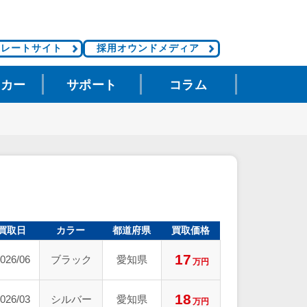
ポレートサイト
採用オウンドメディア
タカー
サポート
コラム
買取日
カラー
都道府県
買取価格
17
026/06
ブラック
愛知県
万円
18
026/03
シルバー
愛知県
万円