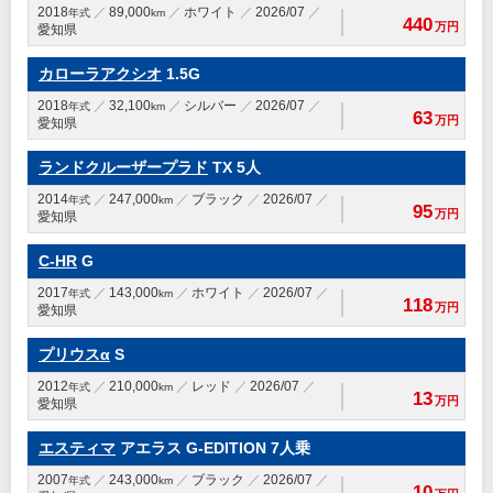
2018
89,000
ホワイト
2026/07
年式
km
440
万円
愛知県
カローラアクシオ
1.5G
2018
32,100
シルバー
2026/07
年式
km
63
万円
愛知県
ランドクルーザープラド
TX 5人
2014
247,000
ブラック
2026/07
年式
km
95
万円
愛知県
C-HR
G
2017
143,000
ホワイト
2026/07
年式
km
118
万円
愛知県
プリウスα
S
2012
210,000
レッド
2026/07
年式
km
13
万円
愛知県
エスティマ
アエラス G-EDITION 7人乗
2007
243,000
ブラック
2026/07
年式
km
10