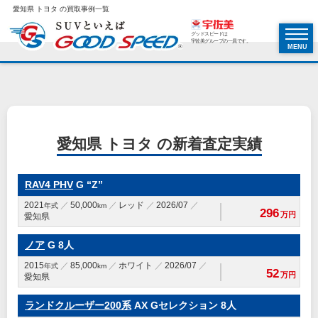
愛知県 トヨタ の買取事例一覧
グッドスピードは
宇佐美グループの一員です。
MENU
愛知県 トヨタ の新着査定実績
RAV4 PHV
G “Z”
2021
50,000
レッド
2026/07
年式
km
296
万円
愛知県
ノア
G 8人
2015
85,000
ホワイト
2026/07
年式
km
52
万円
愛知県
ランドクルーザー200系
AX Gセレクション 8人