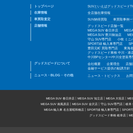
トップページ
SUVといえばグッドスピードT
在庫情報
全店舗在庫情報
車買取査定
SUV納得買取
車買取事例一
店舗情報
グッドスピード店舗一覧
MEGA SUV 春日井店
MEG
MEGA SUV 豊川御油店
ME
守山 SUV専門店
小牧 ミニ
SPORT緑 輸入車専門店
S
豊田元町 買取専門店
東海名
グッドスピード車検 中川・港
中川BPセンター/中川全塗装専
グッドスピードについて
会社概要
企業理念
店舗
金融サービス提供の勧誘方針
ニュース・BLOG・その他
ニュース・トピックス
お問
MEGA SUV 春日井店
MEGA SUV 知立店
MEGA 大垣店
ME
MEGA SUV 南風原店
MEGA SUV 金沢店
守山 SUV専門店
岐阜 
MEGA 輸入車 名古屋昭和橋店
SPORT緑 輸入車専門店
SPOR
グッドスピード車検 岐阜店
M