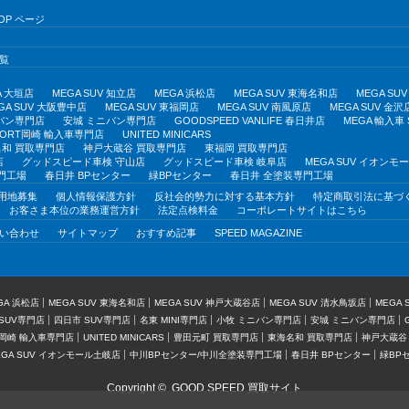
OP ページ
覧
A 大垣店
MEGA SUV 知立店
MEGA 浜松店
MEGA SUV 東海名和店
MEGA S
GA SUV 大阪豊中店
MEGA SUV 東福岡店
MEGA SUV 南風原店
MEGA SUV 金沢
バン専門店
安城 ミニバン専門店
GOODSPEED VANLIFE 春日井店
MEGA 輸入車
PORT岡崎 輸入車専門店
UNITED MINICARS
和 買取専門店
神戸大蔵谷 買取専門店
東福岡 買取専門店
店
グッドスピード車検 守山店
グッドスピード車検 岐阜店
MEGA SUV イオン
門工場
春日井 BPセンター
緑BPセンター
春日井 全塗装専門工場
用地募集
個人情報保護方針
反社会的勢力に対する基本方針
特定商取引法に基づ
お客さま本位の業務運営方針
法定点検料金
コーポレートサイトはこちら
い合わせ
サイトマップ
おすすめ記事
SPEED MAGAZINE
GA 浜松店
MEGA SUV 東海名和店
MEGA SUV 神戸大蔵谷店
MEGA SUV 清水鳥坂店
MEGA
SUV専門店
四日市 SUV専門店
名東 MINI専門店
小牧 ミニバン専門店
安城 ミニバン専門店
T岡崎 輸入車専門店
UNITED MINICARS
豊田元町 買取専門店
東海名和 買取専門店
神戸大蔵谷
EGA SUV イオンモール土岐店
中川BPセンター/中川全塗装専門工場
春日井 BPセンター
緑BP
Copyright ©
GOOD SPEED 買取サイト