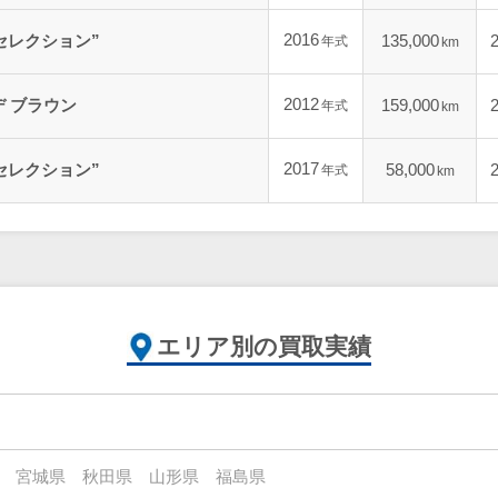
2016
セレクション”
135,000
年式
km
2012
デ ブラウン
159,000
年式
km
2017
セレクション”
58,000
年式
km
エリア別の買取実績
宮城県
秋田県
山形県
福島県