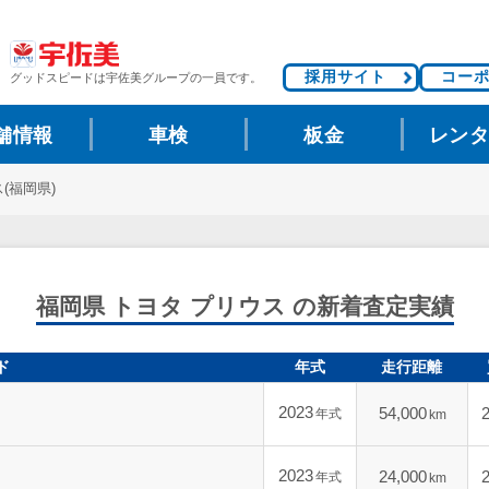
採用サイト
コー
グッドスピードは
宇佐美グループの一員です。
舗情報
車検
板金
レン
(福岡県)
福岡県 トヨタ プリウス の新着査定実績
ド
年式
走行距離
2023
54,000
年式
km
2023
24,000
年式
km