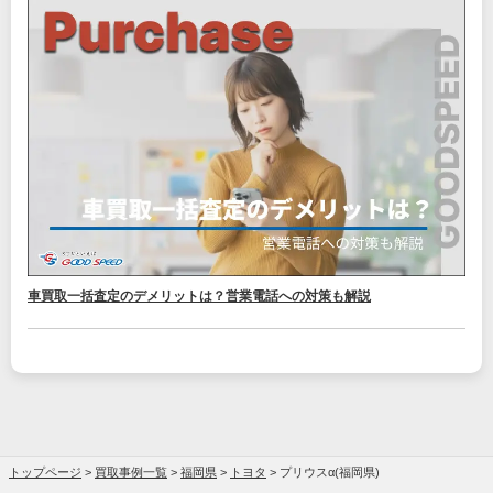
車買取一括査定のデメリットは？営業電話への対策も解説
トップページ
>
買取事例一覧
>
福岡県
>
トヨタ
>
プリウスα(福岡県)