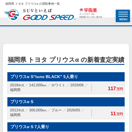
福岡県 トヨタ プリウスα の買取事例一覧
グッドスピードは
宇佐美グループの一員です。
MENU
福岡県 トヨタ プリウスα の新着査定実績
プリウスα S“tune BLACK” 5人乗り
2018
142,000
ホワイト
2026/06
年式
km
117
万円
福岡県
プリウスα S
2012
300,000
ブルー
2026/05
年式
km
11
万円
福岡県
プリウスα S 7人乗り