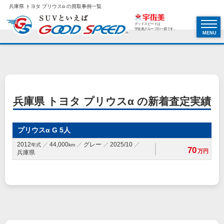
兵庫県 トヨタ プリウスα の買取事例一覧
グッドスピードは
宇佐美グループの一員です。
MENU
兵庫県 トヨタ プリウスα の新着査定実績
プリウスα G 5人
2012
44,000
グレー
2025/10
年式
km
70
万円
兵庫県