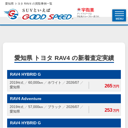
愛知県 トヨタ RAV4 の買取事例一覧
グッドスピードは
宇佐美グループの一員です。
MENU
愛知県 トヨタ RAV4 の新着査定実績
RAV4 HYBRID G
2019
60,000
ホワイト
2026/07
年式
km
265
万円
愛知県
RAV4 Adventure
2019
57,000
ブラック
2026/07
年式
km
253
万円
愛知県
RAV4 HYBRID G