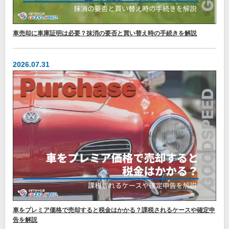
車売却に車庫証明は必要？抹消の要否と買い替え時の手続きを解説
2026.07.31
車をプレミア価格で売却すると税金はかかる？課税されるケースや確定申
告を解説