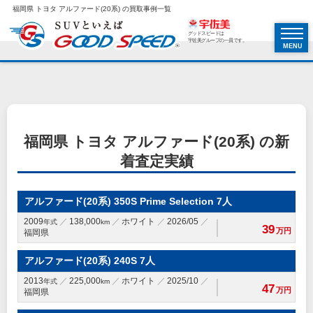
福岡県 トヨタ アルファード(20系) の買取事例一覧
グッドスピードは
宇佐美グループの一員です。
MENU
福岡県 トヨタ アルファード(20系) の新
着査定実績
アルファード(20系) 350S Prime Selection 7人
2009
138,000
ホワイト
2026/05
年式
km
39
万円
福岡県
アルファード(20系) 240S 7人
2013
225,000
ホワイト
2025/10
年式
km
47
万円
福岡県