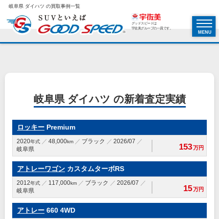
岐阜県 ダイハツ の買取事例一覧
グッドスピードは
宇佐美グループの一員です。
MENU
岐阜県 ダイハツ の新着査定実績
ロッキー
Premium
2020
48,000
ブラック
2026/07
年式
km
153
万円
岐阜県
アトレーワゴン
カスタムターボRS
2012
117,000
ブラック
2026/07
年式
km
15
万円
岐阜県
アトレー
660 4WD