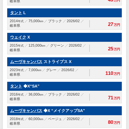
万円
岐阜県
タント
L
2014
75,000
ブラック
2026/02
年式
km
27
万円
岐阜県
ウェイク
X
2015
125,000
グリーン
2026/02
年式
km
25
万円
岐阜県
ムーヴキャンバス
ストライプス X
2023
7,000
グレー
2026/02
年式
km
110
万円
岐阜県
タント
◆X“SA”
2016
36,000
ブラック
2026/02
年式
km
71
万円
岐阜県
ムーヴキャンバス
◆X “メイクアップSA”
2018
60,000
ベージュ
2026/02
年式
km
80
万円
岐阜県