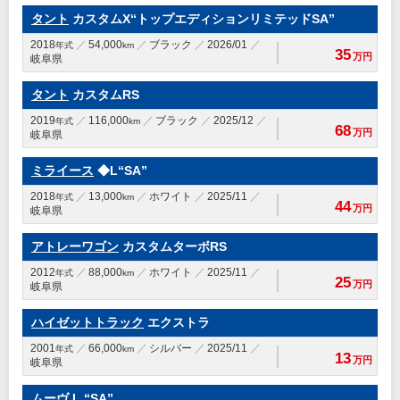
タント
カスタムX“トップエディションリミテッドSA”
2018
54,000
ブラック
2026/01
年式
km
35
万円
岐阜県
タント
カスタムRS
2019
116,000
ブラック
2025/12
年式
km
68
万円
岐阜県
ミライース
◆L“SA”
2018
13,000
ホワイト
2025/11
年式
km
44
万円
岐阜県
アトレーワゴン
カスタムターボRS
2012
88,000
ホワイト
2025/11
年式
km
25
万円
岐阜県
ハイゼットトラック
エクストラ
2001
66,000
シルバー
2025/11
年式
km
13
万円
岐阜県
ムーヴ
L “SA”