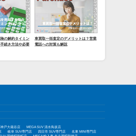
保険の解約タイミン
車買取一括査定のデメリットは？営業
い手続き方法や必要
電話への対策も解説
UV 神戸大蔵谷店
MEGA SUV 清水鳥坂店
店
岐阜 SUV専門店
四日市 SUV専門店
名東 MINI専門店
 SUV 岡崎昭和町店
MEGA 輸入車 名古屋昭和橋店