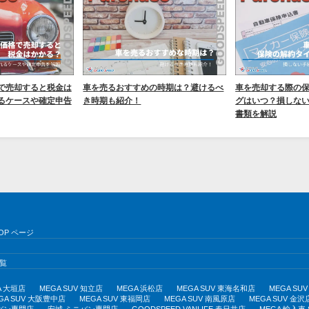
で売却すると税金は
車を売るおすすめの時期は？避けるべ
車を売却する際の
るケースや確定申告
き時期も紹介！
グはいつ？損しな
書類を解説
OP ページ
覧
A 大垣店
MEGA SUV 知立店
MEGA 浜松店
MEGA SUV 東海名和店
MEGA S
GA SUV 大阪豊中店
MEGA SUV 東福岡店
MEGA SUV 南風原店
MEGA SUV 金沢
バン専門店
安城 ミニバン専門店
GOODSPEED VANLIFE 春日井店
MEGA 輸入車