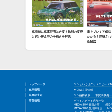
車売却に車庫証明は必要？抹消の要否
車をプレミア価格
と買い替え時の手続きを解説
かかる？課税され
を解説
トップページ
SUVといえばグッドスピードT
在庫情報
全店舗在庫情報
車買取査定
SUV納得買取
車買取事例一
店舗情報
グッドスピード店舗一覧
MEGA SUV 春日井店
MEG
MEGA SUV 豊川御油店
ME
守山 SUV専門店
小牧 ミニ