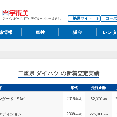
採用サイト
コー
グッドスピードは
宇佐美グループの一員です。
舗情報
車検
板金
レン
三重県 ダイハツ の新着査定実績
ド
年式
走行距離
2019
ダード “SAt”
52,000
年式
km
2009
エディション
225,000
年式
km